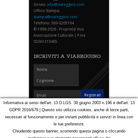
Scrivici:
info@viareggino.com
Ufficio Stampa:
stampa@viareggino.com
Telefono: 389-0205164
© 1999-2026 - Proprietà Viva
Associazione Culturale | P.Iva
02361310465
ISCRIVITI A VIAREGGINO
Informativa ai sensi dell'art. 13 D.LGS. 30 giugno 2003 n.196 e dell'art. 13
GDPR 2016/679 | Questo sito utilizza cookies, anche di terze parti,
Homepage
Notizie
Speciali
Eventi
Foto Carnevale
necessari al funzionamento e per inviarti pubblicità e servizi in linea con
Foto Viareggino
Partners
Contatti
le tue preferenze.
Privacy e Cookie Policy
Mappa
Chiudendo questo banner, scorrendo questa pagina o cliccando