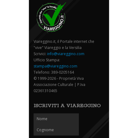
Viareggino.it, il Portale internet che
"vive" Viareggio e la Versilia
Scrivici:
info@viareggino.com
Ufficio Stampa:
stampa@viareggino.com
Telefono: 389-0205164
© 1999-2026 - Proprietà Viva
Associazione Culturale | P.Iva
02361310465
ISCRIVITI A VIAREGGINO