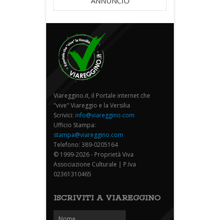
ANNUNCIO
Viareggino.it, il Portale internet che
"vive" Viareggio e la Versilia
Scrivici:
info@viareggino.com
Ufficio Stampa:
stampa@viareggino.com
Telefono: 389-0205164
© 1999-2026 - Proprietà Viva
Associazione Culturale | P.Iva
02361310465
ISCRIVITI A VIAREGGINO