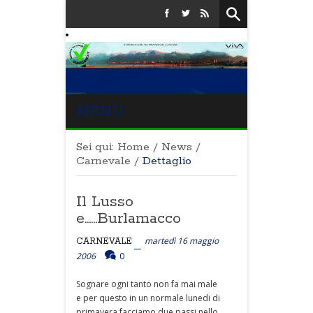
MENU
Sei qui:
Home
/
News
/
Carnevale
/
Dettaglio
Il Lusso
e......Burlamacco
martedì 16 maggio
CARNEVALE
2006
0
Sognare ogni tanto non fa mai male
e per questo in un normale lunedi di
primavera facciamo due passi nello