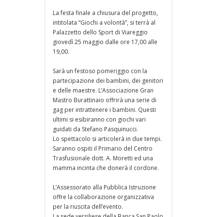
La festa finale a chiusura del progetto,
intitolata “Giochi a volontà”, si terrà al
Palazzetto dello Sport di Viareggio
giovedì 25 maggio dalle ore 17,00 alle
19,00.
Sarà un festoso pomeriggio con la
partecipazione dei bambini, dei genitori
e delle maestre. L’Associazione Gran
Mastro Burattinaio offrirà una serie di
gag per intrattenere i bambini. Questi
ultimi si esibiranno con giochi vari
guidati da Stefano Pasquinucci.
Lo spettacolo si articolerà in due tempi.
Saranno ospiti il Primario del Centro
Trasfusionale dott. A. Moretti ed una
mamma incinta che donerà il cordone.
L’Assessorato alla Pubblica Istruzione
offre la collaborazione organizzativa
per la riuscita dell’evento.
La sede versiliese della Banca San Paolo