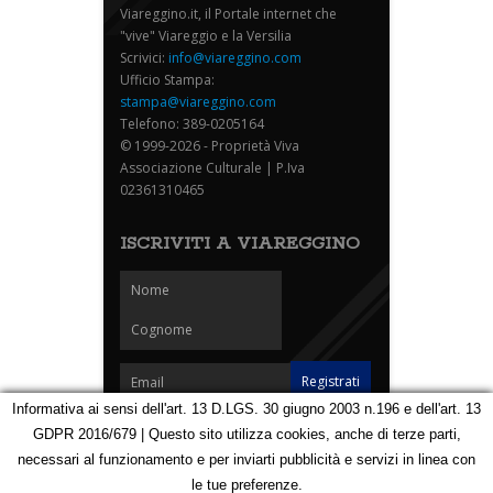
Viareggino.it, il Portale internet che
"vive" Viareggio e la Versilia
Scrivici:
info@viareggino.com
Ufficio Stampa:
stampa@viareggino.com
Telefono: 389-0205164
© 1999-2026 - Proprietà Viva
Associazione Culturale | P.Iva
02361310465
ISCRIVITI A VIAREGGINO
Informativa ai sensi dell'art. 13 D.LGS. 30 giugno 2003 n.196 e dell'art. 13
GDPR 2016/679 | Questo sito utilizza cookies, anche di terze parti,
Homepage
Notizie
Speciali
Eventi
Foto Carnevale
necessari al funzionamento e per inviarti pubblicità e servizi in linea con
Foto Viareggino
Partners
Contatti
le tue preferenze.