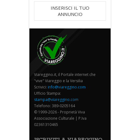
INSERISCI IL TUO
ANNUNCIO
Viareggino.it, il Portale internet che
"vive" Viareggio e la Versilia
Scrivici:
info@viareggino.com
Ufficio Stampa:
stampa@viareggino.com
Telefono: 389-0205164
© 1999-2026 - Proprietà Viva
Associazione Culturale | P.Iva
02361310465
ISCRIVITI A VIAREGGINO