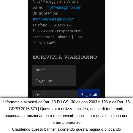
"vive" Viareggio e la Versilia
Scrivici:
info@viareggino.com
Ufficio Stampa:
stampa@viareggino.com
Telefono: 389-0205164
© 1999-2026 - Proprietà Viva
Associazione Culturale | P.Iva
02361310465
ISCRIVITI A VIAREGGINO
Informativa ai sensi dell'art. 13 D.LGS. 30 giugno 2003 n.196 e dell'art. 13
GDPR 2016/679 | Questo sito utilizza cookies, anche di terze parti,
Homepage
Notizie
Speciali
Eventi
Foto Carnevale
necessari al funzionamento e per inviarti pubblicità e servizi in linea con
Foto Viareggino
Partners
Contatti
le tue preferenze.
Privacy e Cookie Policy
Mappa
Chiudendo questo banner, scorrendo questa pagina o cliccando