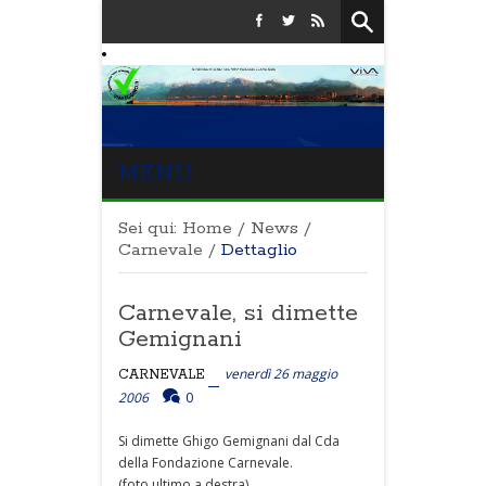
MENU
Sei qui:
Home
/
News
/
Carnevale
/
Dettaglio
Carnevale, si dimette
Gemignani
venerdì 26 maggio
CARNEVALE
2006
0
Si dimette Ghigo Gemignani dal Cda
della Fondazione Carnevale.
(foto ultimo a destra)