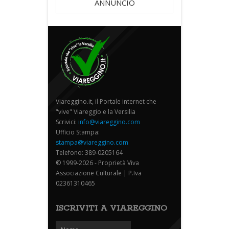
ANNUNCIO
Viareggino.it, il Portale internet che
"vive" Viareggio e la Versilia
Scrivici:
info@viareggino.com
Ufficio Stampa:
stampa@viareggino.com
Telefono: 389-0205164
© 1999-2026 - Proprietà Viva
Associazione Culturale | P.Iva
02361310465
ISCRIVITI A VIAREGGINO