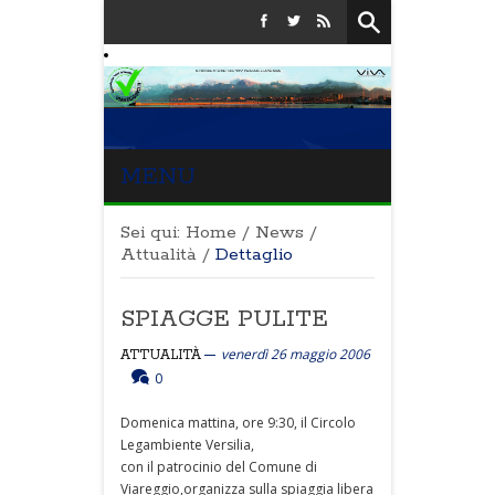
MENU
Sei qui:
Home
/
News
/
Attualità
/
Dettaglio
SPIAGGE PULITE
venerdì 26 maggio 2006
ATTUALITÀ
0
Domenica mattina, ore 9:30, il Circolo
Legambiente Versilia,
con il patrocinio del Comune di
Viareggio,organizza sulla spiaggia libera