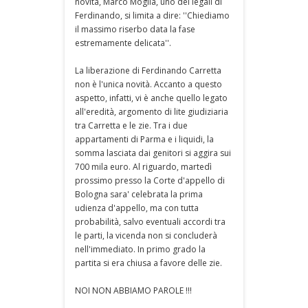
novità, Marco Moglia, uno dei legali di
Ferdinando, si limita a dire: ''Chiediamo
il massimo riserbo data la fase
estremamente delicata''.
La liberazione di Ferdinando Carretta
non è l'unica novità. Accanto a questo
aspetto, infatti, vi è anche quello legato
all'eredità, argomento di lite giudiziaria
tra Carretta e le zie. Tra i due
appartamenti di Parma e i liquidi, la
somma lasciata dai genitori si aggira sui
700 mila euro. Al riguardo, martedì
prossimo presso la Corte d'appello di
Bologna sara' celebrata la prima
udienza d'appello, ma con tutta
probabilità, salvo eventuali accordi tra
le parti, la vicenda non si concluderà
nell'immediato. In primo grado la
partita si era chiusa a favore delle zie.
NOI NON ABBIAMO PAROLE !!!