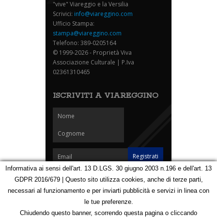
"vive" Viareggio e la Versilia
Scrivici:
info@viareggino.com
Ufficio Stampa:
stampa@viareggino.com
Telefono: 389-0205164
© 1999-2026 - Proprietà Viva
Associazione Culturale | P.Iva
02361310465
ISCRIVITI A VIAREGGINO
Informativa ai sensi dell'art. 13 D.LGS. 30 giugno 2003 n.196 e dell'art. 13
GDPR 2016/679 | Questo sito utilizza cookies, anche di terze parti,
Homepage
Notizie
Speciali
Eventi
Foto Carnevale
necessari al funzionamento e per inviarti pubblicità e servizi in linea con
Foto Viareggino
Partners
Contatti
le tue preferenze.
Privacy e Cookie Policy
Mappa
Chiudendo questo banner, scorrendo questa pagina o cliccando