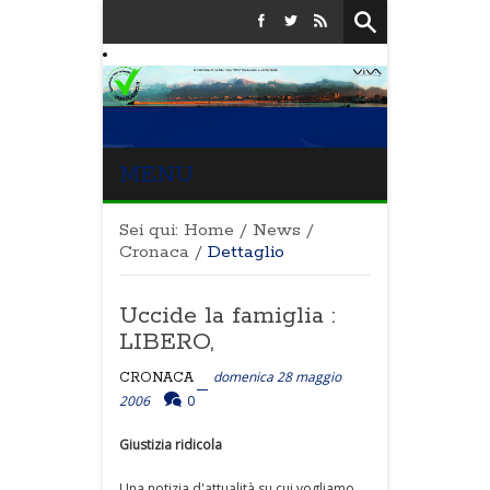
MENU
Sei qui:
Home
/
News
/
Cronaca
/
Dettaglio
Uccide la famiglia :
LIBERO,
domenica 28 maggio
CRONACA
2006
0
Giustizia ridicola
Una notizia d'attualità su cui vogliamo