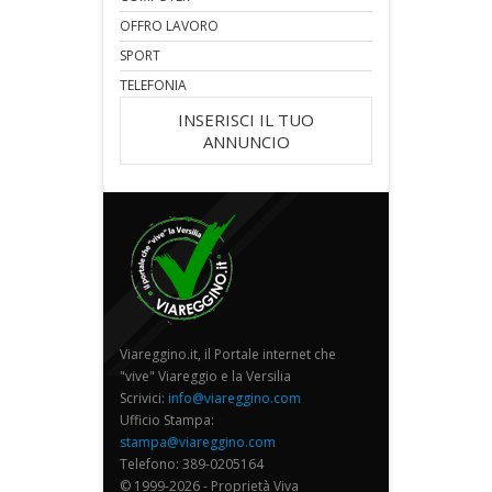
OFFRO LAVORO
SPORT
TELEFONIA
INSERISCI IL TUO
ANNUNCIO
Viareggino.it, il Portale internet che
"vive" Viareggio e la Versilia
Scrivici:
info@viareggino.com
Ufficio Stampa:
stampa@viareggino.com
Telefono: 389-0205164
© 1999-2026 - Proprietà Viva