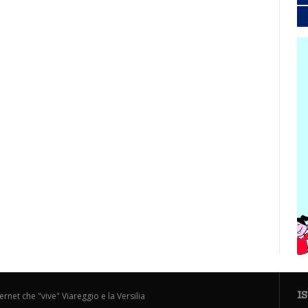
I
ternet che "vive" Viareggio e la Versilia