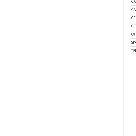
CA
CA
CE
CO
OF
SP
TE