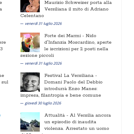
e
Maurizio Schweizer porta alla
a
Versiliana il mito di Adriano
Celentano
venerdì 31 luglio 2026
Forte dei Marmi -
Nido
ere
d'Infanzia Moscardino, aperte
 3
le iscrizioni per 2 posti nella
sezione piccoli
venerdì 31 luglio 2026
ne
Festival La Versiliana -
i sul
Domani Paolo del Debbio
introdurrà Enzo Manes:
impresa, filantropia e bene comune
giovedì 30 luglio 2026
Attualità -
Al Versilia ancora
un episodio di inaudita
violenza. Arrestato un uomo