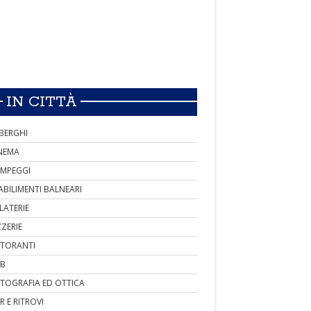
IN CITTÀ
BERGHI
NEMA
MPEGGI
ABILIMENTI BALNEARI
LATERIE
ZZERIE
STORANTI
B
TOGRAFIA ED OTTICA
R E RITROVI