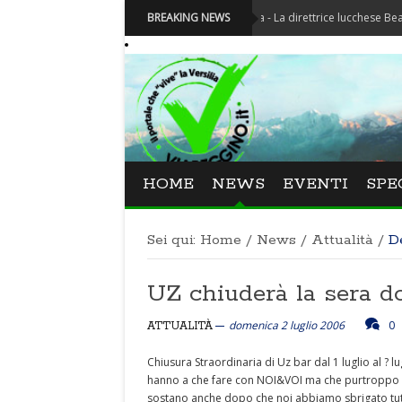
Festival La Versiliana - La direttrice lucchese Beatrice Vene
BREAKING NEWS
HOME
NEWS
EVENTI
SPE
Sei qui:
Home
/
News
/
Attualità
/
D
UZ chiuderà la sera do
domenica 2 luglio 2006
0
ATTUALITÀ
Chiusura Straordinaria di Uz bar dal 1 luglio al ? lu
hanno a che fare con NOI&VOI ma che purtroppo ha
sostano anche dopo che noi abbiamo sbrigato tutti