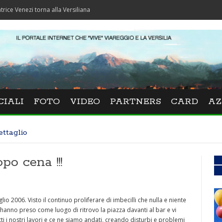
zi torna alla Versiliana
CIALI
FOTO
VIDEO
PARTNERS
CARD
AZ
ettaglio
po cena !!!
glio 2006. Visto il continuo proliferare di imbecilli che nulla e niente
nno preso come luogo di ritrovo la piazza davanti al bar e vi
 i nostri lavori e ce ne siamo andati, creando disturbi e problemi