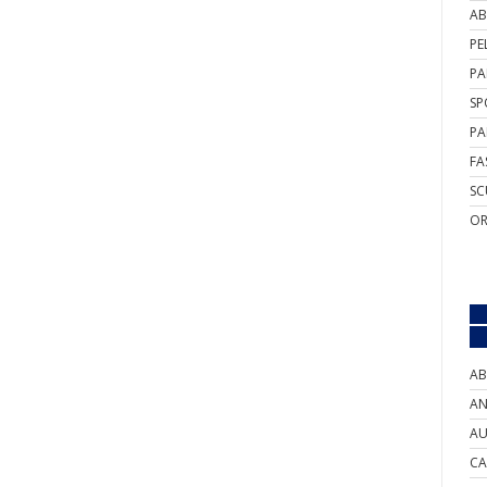
AB
PE
PA
SP
PA
FA
SC
OR
AB
AN
AU
CA