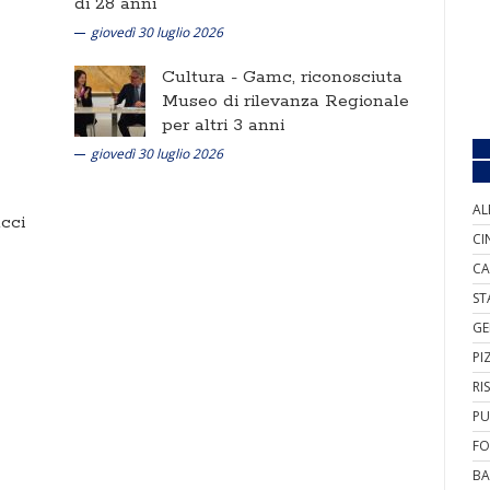
di 28 anni
giovedì 30 luglio 2026
Cultura -
Gamc, riconosciuta
Museo di rilevanza Regionale
per altri 3 anni
giovedì 30 luglio 2026
AL
cci
CI
CA
ST
GE
PI
RI
PU
FO
BA