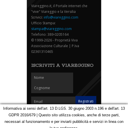
Viareggino.it, il Portale internet che
"vive" Viareggio e la Versilia
Scrivici:
info@viareggino.com
Ufficio Stampa:
stampa@viareggino.com
Telefono: 389-0205164
© 1999-2026 - Proprietà Viva
Associazione Culturale | P.Iva
02361310465
ISCRIVITI A VIAREGGINO
Informativa ai sensi dell'art. 13 D.LGS. 30 giugno 2003 n.196 e dell'art. 13
GDPR 2016/679 | Questo sito utilizza cookies, anche di terze parti,
Homepage
Notizie
Speciali
Eventi
Foto Carnevale
necessari al funzionamento e per inviarti pubblicità e servizi in linea con
Foto Viareggino
Partners
Contatti