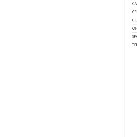
CA
CE
CO
OF
SP
TE