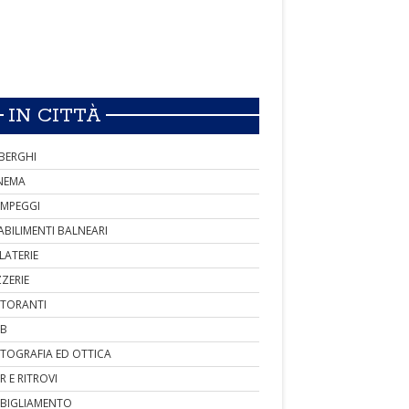
IN CITTÀ
BERGHI
NEMA
MPEGGI
ABILIMENTI BALNEARI
LATERIE
ZZERIE
STORANTI
B
TOGRAFIA ED OTTICA
R E RITROVI
BIGLIAMENTO