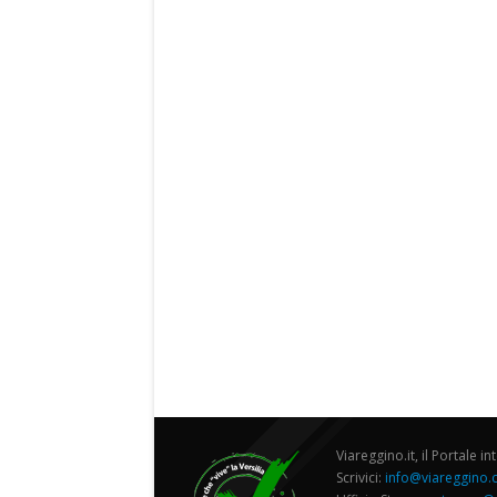
Viareggino.it, il Portale in
Scrivici:
info@viareggino