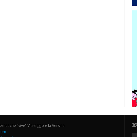
I
ternet che "vive" Viareggio e la Versilia
.com