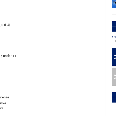
io (LU)
C
 9, under 11
irenze
renze
ze