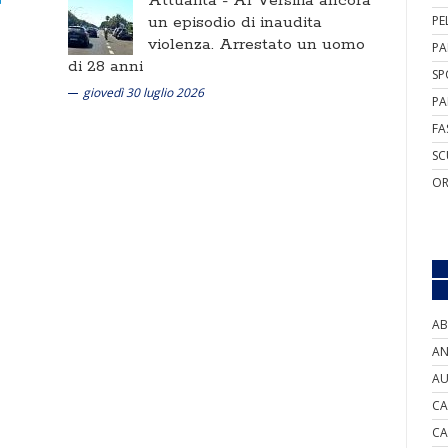
Attualità -
Al Versilia ancora
un episodio di inaudita
PE
violenza. Arrestato un uomo
PA
di 28 anni
SP
giovedì 30 luglio 2026
PA
FA
SC
OR
AB
AN
AU
CA
CA