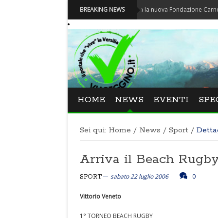
Carnevale - Nominata la nuova Fondazione Carnevale di Vi
BREAKING NEWS
HOME
NEWS
EVENTI
SPE
Sei qui:
Home
/
News
/
Sport
/
Detta
Arriva il Beach Rugb
sabato 22 luglio 2006
0
SPORT
Vittorio Veneto
1° TORNEO BEACH RUGBY