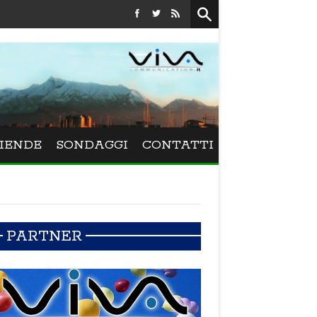
Festival La Versiliana - La direttrice lucchese Beatrice Venezi
IENDE
SONDAGGI
CONTATTI
PARTNER