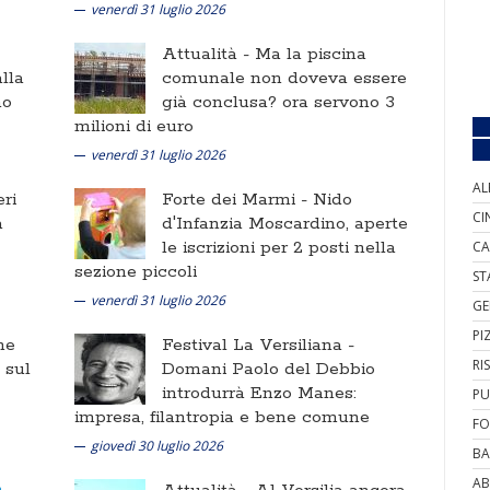
venerdì 31 luglio 2026
Attualità -
Ma la piscina
lla
comunale non doveva essere
no
già conclusa? ora servono 3
milioni di euro
venerdì 31 luglio 2026
AL
ri
Forte dei Marmi -
Nido
CI
a
d'Infanzia Moscardino, aperte
le iscrizioni per 2 posti nella
CA
sezione piccoli
ST
venerdì 31 luglio 2026
GE
PI
ne
Festival La Versiliana -
RI
i sul
Domani Paolo del Debbio
introdurrà Enzo Manes:
PU
impresa, filantropia e bene comune
FO
giovedì 30 luglio 2026
BA
AB