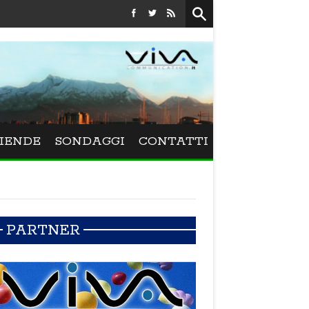
Festival La Versiliana - La direttrice lucchese Beatrice Vene
IENDE
SONDAGGI
CONTATTI
PARTNER