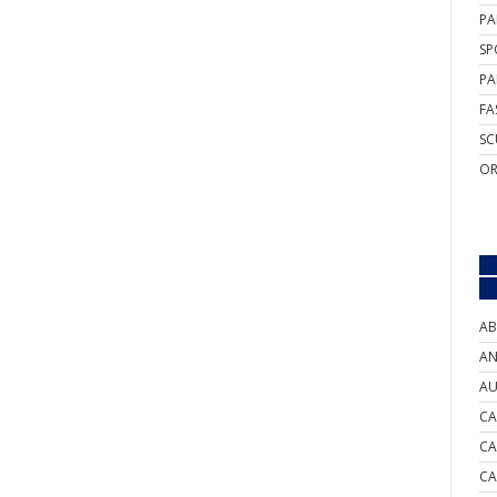
PA
SP
PA
FA
SC
OR
AB
AN
AU
CA
CA
CA