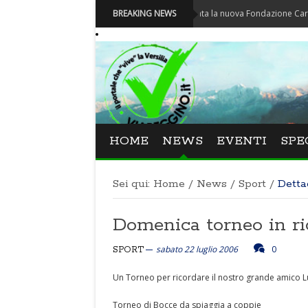
Carnevale - Nominata la nuova Fondazione Carnevale di 
BREAKING NEWS
HOME
NEWS
EVENTI
SPE
Sei qui:
Home
/
News
/
Sport
/
Detta
Domenica torneo in ri
sabato 22 luglio 2006
0
SPORT
Un Torneo per ricordare il nostro grande amico L
Torneo di Bocce da spiaggia a coppie