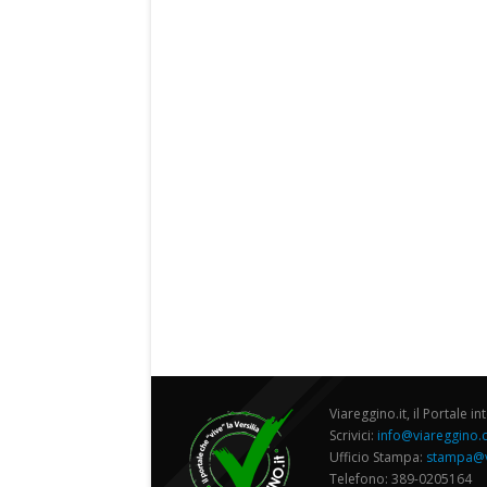
Viareggino.it, il Portale in
Scrivici:
info@viareggino
Ufficio Stampa:
stampa@v
Telefono: 389-0205164