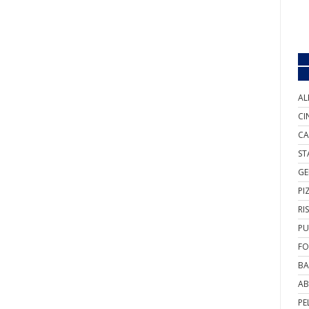
AL
CI
CA
ST
GE
PI
RI
PU
FO
BA
AB
PE