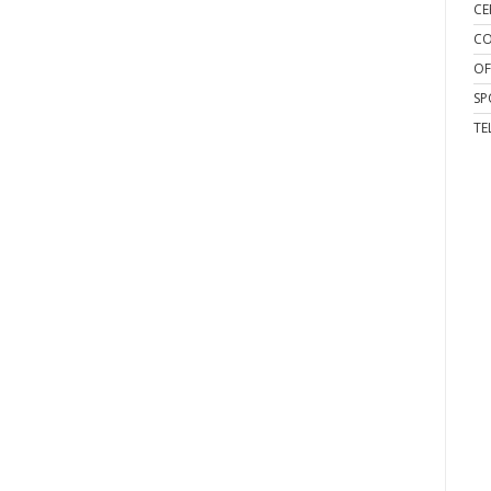
CE
CO
OF
SP
TE