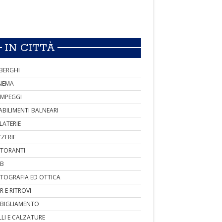
IN CITTÀ
BERGHI
NEMA
MPEGGI
ABILIMENTI BALNEARI
LATERIE
ZZERIE
STORANTI
B
TOGRAFIA ED OTTICA
R E RITROVI
BIGLIAMENTO
LLI E CALZATURE