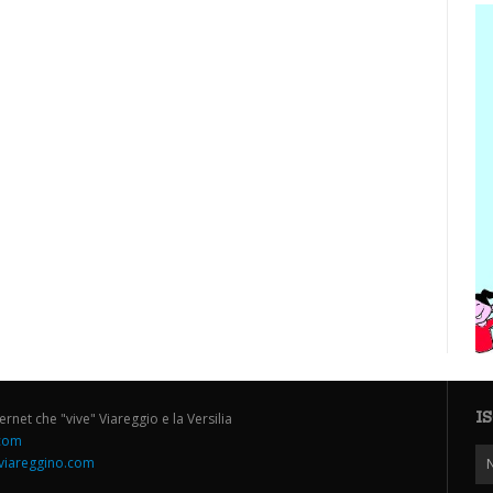
I
ternet che "vive" Viareggio e la Versilia
.com
iareggino.com