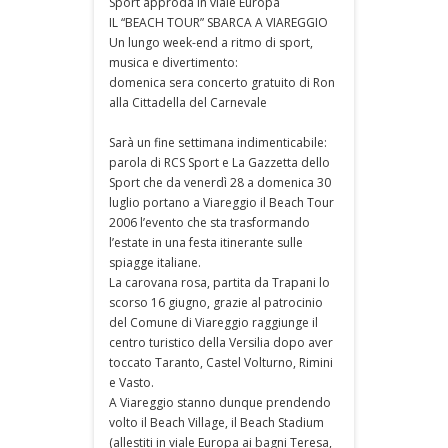
Sport approda in viale Europa
IL “BEACH TOUR” SBARCA A VIAREGGIO
Un lungo week-end a ritmo di sport,
musica e divertimento:
domenica sera concerto gratuito di Ron
alla Cittadella del Carnevale
Sarà un fine settimana indimenticabile:
parola di RCS Sport e La Gazzetta dello
Sport che da venerdì 28 a domenica 30
luglio portano a Viareggio il Beach Tour
2006 l’evento che sta trasformando
l’estate in una festa itinerante sulle
spiagge italiane.
La carovana rosa, partita da Trapani lo
scorso 16 giugno, grazie al patrocinio
del Comune di Viareggio raggiunge il
centro turistico della Versilia dopo aver
toccato Taranto, Castel Volturno, Rimini
e Vasto.
A Viareggio stanno dunque prendendo
volto il Beach Village, il Beach Stadium
(allestiti in viale Europa ai bagni Teresa,