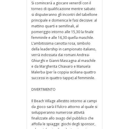
Si comincerà a giocare venerdì con il
torneo di qualificazione mentre sabato
si disputeranno gli incontri del tabellone
principale e domenica le fasi decisive: al
mattino quarti e semifinali, al
pomeriggio intorno alle 15,30 la finale
femminile e alle 16,30 quella maschile.
L’ambitissima canotta rosa, simbolo
della leadership in campionato italiano,
verrà indossata dai romani Andrea-
Ghiurghi e Gianni Mascagna al maschile
e da Margherita Chiavaro e Manuela
Malerba (per la coppia siciliana quattro
successi in quattro tappe) al femminile.
DIVERTIMENTO
Il Beach Village allestito intorno ai campi
da gioco sarà il fulcro attorno al quale si
svilupperanno numerose attività
finalizzate allo svago del pubblico che
affolla le spiagge: giochi degli sponsor,