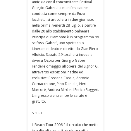
amicizia con il concomitante Festival
Giorgio Gaber. La manifestazione,
condotta come sempre da Enzo
Iacchetti, si articolerà in due giornate:
nella prima, venerdì 28 luglio, a partire
dalle 20 allo stabilimento balneare
Principe di Piemonte è in programma “Io
se fossi Gaber”, uno spettacolo
itinerante ideato e diretto da Gian Piero
Alloisio. Sabato 29 toccherà invece a
diversi Ospiti per Giorgio Gaber
rendere omaggio all’opera del Signor G,
attraverso esibizioni inedite ed
esclusive: Rossana Casale, Antonio
Cornacchione, Pino Daniele, Neri
Marcorè, Andrea Mirò ed Enrico Ruggeri.
L'ingresso a entrambe le serate è
gratuito.
SPORT
Il Beach Tour 2006 è il circuito che mette
in palio gli scudetti tricolore sotto