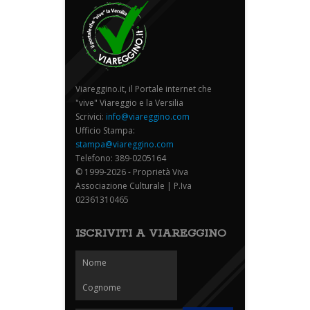
Viareggino.it, il Portale internet che
"vive" Viareggio e la Versilia
Scrivici:
info@viareggino.com
Ufficio Stampa:
stampa@viareggino.com
Telefono: 389-0205164
© 1999-2026 - Proprietà Viva
Associazione Culturale | P.Iva
02361310465
ISCRIVITI A VIAREGGINO