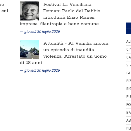
ne
Festival La Versiliana -
i sul
Domani Paolo del Debbio
introdurrà Enzo Manes:
impresa, filantropia e bene comune
giovedì 30 luglio 2026
AL
Attualità -
Al Versilia ancora
un episodio di inaudita
CI
violenza. Arrestato un uomo
CA
di 28 anni
ST
giovedì 30 luglio 2026
GE
PI
RI
PU
FO
BA
AB
PE