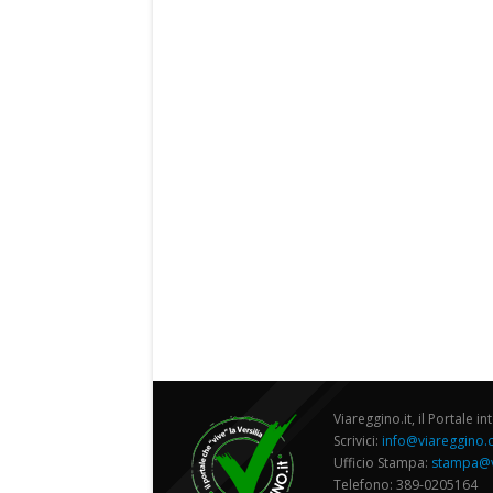
Viareggino.it, il Portale in
Scrivici:
info@viareggino
Ufficio Stampa:
stampa@v
Telefono: 389-0205164