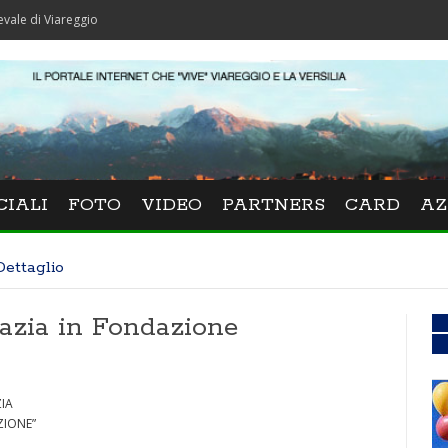
areggio
CIALI
FOTO
VIDEO
PARTNERS
CARD
AZ
Dettaglio
razia in Fondazione
IA
ZIONE”