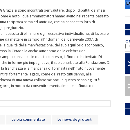
i Grazia si sono incontrati per valutare, dopo i dibattiti dei mesi
 Come è noto i due amministratori hanno avuto nel recente passato
na reciproca stima ed amicizia, che ha consentito loro di
ni pregiudizio.
la necessità di eliminare ogni eccessivo individualismo, di lavorare
ne da mettere in campo all’indomani del Carnevale 2007, di
C
 della qualità della manifestazione, del suo equilibrio economico,
resso la Cittadella anche autonomo dalle celebrazioni
n ampio consenso. In questo contesto, il Sindaco ha invitato Di
 anche in forme più impegnative, il suo contributo alla Fondazione. Di
la franchezza e la mancanza di formalità nell’invito nuovamente
entirsi fortemente legato, come del resto tutti sanno, alla
ichiesta di una nuova collaborazione. In questo senso egli si è
 giorni, in modo da consentire eventualmente al Sindaco di
Le più commentate
Le news degli utenti