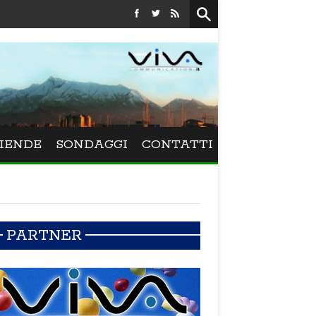
Festival La Versiliana - La direttrice lucchese Beatrice Venezi
IENDE
SONDAGGI
CONTATTI
PARTNER