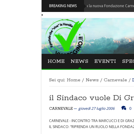
Carnevale - Nominata la nuova Fondazione Carnevale di Vi
BREAKING NEWS
HOME
NEWS
EVENTI
SPE
Sei qui:
Home
/
News
/
Carnevale
/
il Sindaco vuole Di G
giovedì 27 luglio 2006
0
CARNEVALE
CARNEVALE - INCONTRO TRA MARCUCCI E DI GRAZ
IL SINDACO: “RIPRENDA UN RUOLO NELLA FONDA