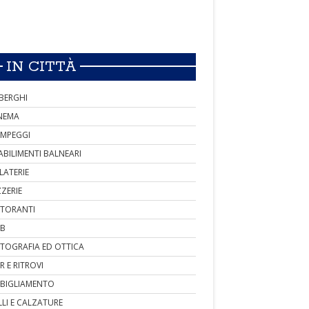
IN CITTÀ
BERGHI
NEMA
MPEGGI
ABILIMENTI BALNEARI
LATERIE
ZZERIE
STORANTI
B
TOGRAFIA ED OTTICA
R E RITROVI
BIGLIAMENTO
LLI E CALZATURE