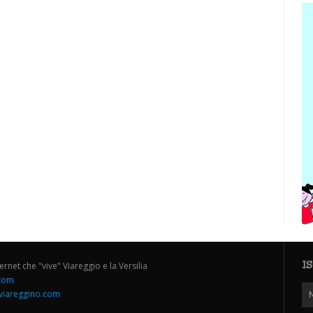
I
ternet che "vive" Viareggio e la Versilia
.com
iareggino.com