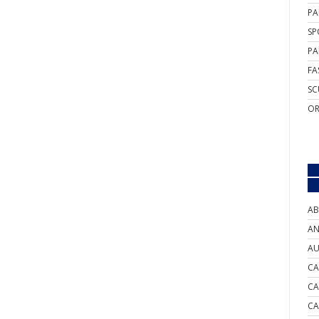
PA
SP
PA
FA
SC
OR
AB
AN
AU
CA
CA
CA