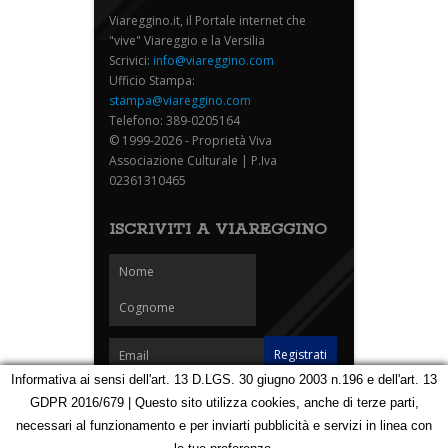
Viareggino.it, il Portale internet che
"vive" Viareggio e la Versilia
Scrivici:
info@viareggino.com
Ufficio Stampa:
stampa@viareggino.com
Telefono: 389-0205164
© 1999-2026 - Proprietà Viva
Associazione Culturale | P.Iva
02361310465
ISCRIVITI A VIAREGGINO
Informativa ai sensi dell'art. 13 D.LGS. 30 giugno 2003 n.196 e dell'art. 13
GDPR 2016/679 | Questo sito utilizza cookies, anche di terze parti,
Homepage
Notizie
Speciali
Eventi
Foto Carnevale
necessari al funzionamento e per inviarti pubblicità e servizi in linea con
Foto Viareggino
Partners
Contatti