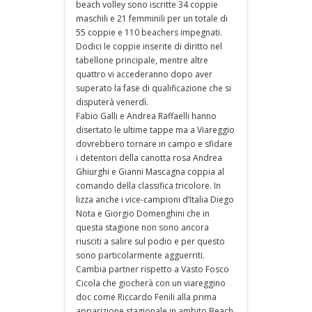
beach volley sono iscritte 34 coppie
maschili e 21 femminili per un totale di
55 coppie e 110 beachers impegnati.
Dodici le coppie inserite di diritto nel
tabellone principale, mentre altre
quattro vi accederanno dopo aver
superato la fase di qualificazione che si
disputerà venerdì.
Fabio Galli e Andrea Raffaelli hanno
disertato le ultime tappe ma a Viareggio
dovrebbero tornare in campo e sfidare
i detentori della canotta rosa Andrea
Ghiurghi e Gianni Mascagna coppia al
comando della classifica tricolore. In
lizza anche i vice-campioni d’Italia Diego
Nota e Giorgio Domenghini che in
questa stagione non sono ancora
riusciti a salire sul podio e per questo
sono particolarmente agguerriti.
Cambia partner rispetto a Vasto Fosco
Cicola che giocherà con un viareggino
doc come Riccardo Fenili alla prima
apparizione stagionale in ambito Beach