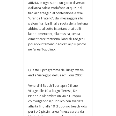
attività. In ogni stand un gioco diverso:
dall’area calcio Vodafone ai quiz, dal
tiro al bersaglio al confessionale stile
“Grande Fratello”, dai messaggini allo
slalom fra i birilli, alla ruota della fortuna
abbinata al Lotto Istantaneo, ai balli
latino-americani, alla musica, senza
dimenticare tantissimi lanci di gadget. E
poi appuntamenti dedicati ai più piccoli
nell’area Topolino.
Questo il programma del lungo week-
end a Viareggio del Beach Tour 2006:
Venerdì il Beach Tour aprirà il suo
Village alle 10 ai bagni Teresa, De
Pinedo e Alhambra (in viale Europa)
coinvolgendo il pubblico con svariate
attività fino alle 19 (Topolino beach kids
per i più piccini, area fitness curata da