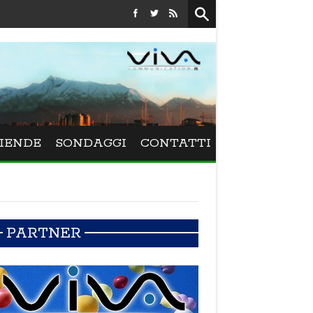
Festival La Versiliana - La direttrice lucchese Beatrice Venez
IENDE
SONDAGGI
CONTATTI
PARTNER