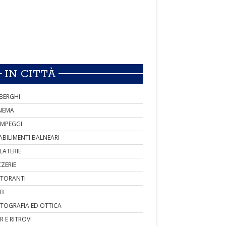
IN CITTÀ
BERGHI
NEMA
MPEGGI
ABILIMENTI BALNEARI
LATERIE
ZZERIE
STORANTI
B
TOGRAFIA ED OTTICA
R E RITROVI