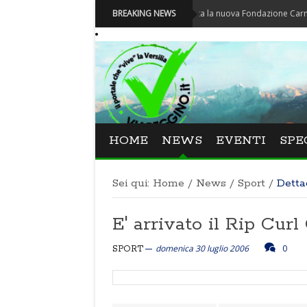
Carnevale - Nominata la nuova Fondazione Carnevale di V
BREAKING NEWS
HOME
NEWS
EVENTI
SPE
Sei qui:
Home
/
News
/
Sport
/
Detta
E' arrivato il Rip Curl
domenica 30 luglio 2006
0
SPORT