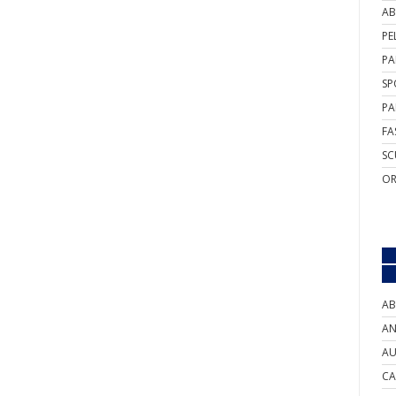
AB
PE
PA
SP
PA
FA
SC
OR
AB
AN
AU
CA