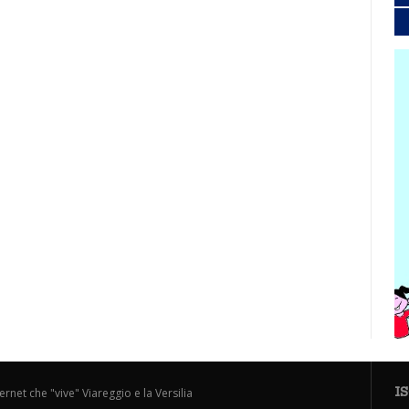
I
ternet che "vive" Viareggio e la Versilia