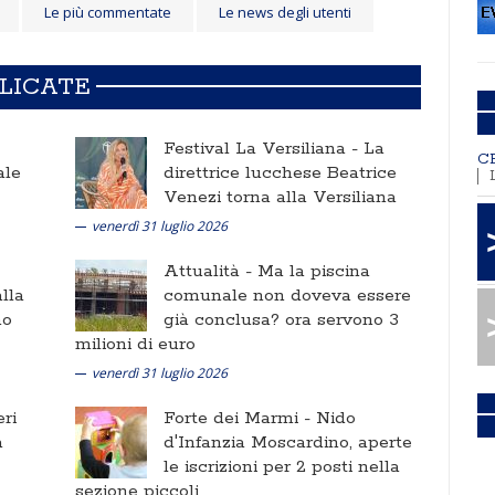
Le più commentate
Le news degli utenti
BLICATE
Festival La Versiliana -
La
C
ale
direttrice lucchese Beatrice
Venezi torna alla Versiliana
venerdì 31 luglio 2026
Attualità -
Ma la piscina
lla
comunale non doveva essere
no
già conclusa? ora servono 3
milioni di euro
venerdì 31 luglio 2026
ri
Forte dei Marmi -
Nido
a
d'Infanzia Moscardino, aperte
le iscrizioni per 2 posti nella
sezione piccoli