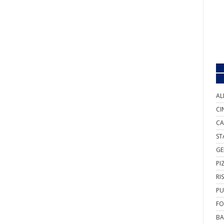
AL
CI
CA
ST
GE
PI
RI
PU
FO
BA