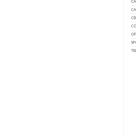
CA
CA
CE
CO
OF
SP
TE