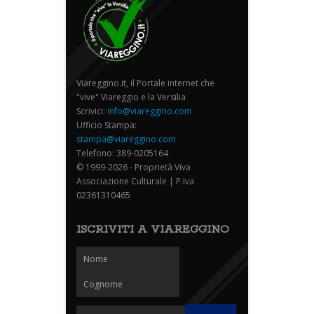
Viareggino.it, il Portale internet che
"vive" Viareggio e la Versilia
Scrivici:
info@viareggino.com
Ufficio Stampa:
stampa@viareggino.com
Telefono: 389-0205164
© 1999-2026 - Proprietà Viva
Associazione Culturale | P.Iva
02361310465
ISCRIVITI A VIAREGGINO