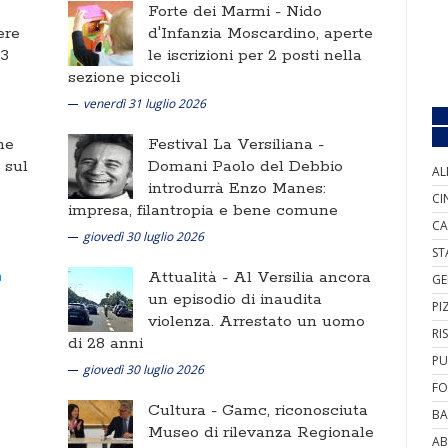
Forte dei Marmi -
Nido
ere
d'Infanzia Moscardino, aperte
 3
le iscrizioni per 2 posti nella
sezione piccoli
venerdì 31 luglio 2026
ne
Festival La Versiliana -
i sul
Domani Paolo del Debbio
AL
introdurrà Enzo Manes:
CI
impresa, filantropia e bene comune
CA
giovedì 30 luglio 2026
ST
Attualità -
Al Versilia ancora
GE
un episodio di inaudita
PI
violenza. Arrestato un uomo
RI
di 28 anni
PU
giovedì 30 luglio 2026
FO
Cultura -
Gamc, riconosciuta
BA
Museo di rilevanza Regionale
AB