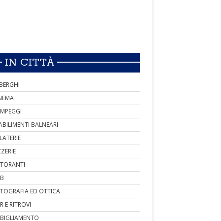
IN CITTÀ
BERGHI
NEMA
MPEGGI
ABILIMENTI BALNEARI
LATERIE
ZZERIE
STORANTI
B
TOGRAFIA ED OTTICA
R E RITROVI
BIGLIAMENTO