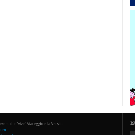
I
ternet che "vive" Viareggio e la Versilia
.com