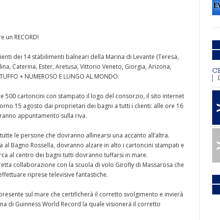
ere un RECORD!
lienti dei 14 stabilimenti balneari della Marina di Levante (Teresa,
a, Caterina, Ester, Aretusa, Vittorio Veneto, Giorgia, Arizona,
C
are al TUFFO + NUMEROSO E LUNGO AL MONDO.
500 cartoncini con stampato il logo del consorzio, il sito internet
rno 15 agosto dai proprietari dei bagni a tutti i clienti: alle ore 16
daranno appuntamento sulla riva.
tte le persone che dovranno allinearsi una accanto all’altra.
sa al Bagno Rossella, dovranno alzare in alto i cartoncini stampati e
rca al centro dei bagni tutti dovranno tuffarsi in mare.
stretta collaborazione con la scuola di volo Girofly di Massarosa che
fettuare riprese televisive fantastiche.
 presente sul mare che certificherà il corretto svolgimento e invierà
a di Guinness World Record la quale visionerà il corretto