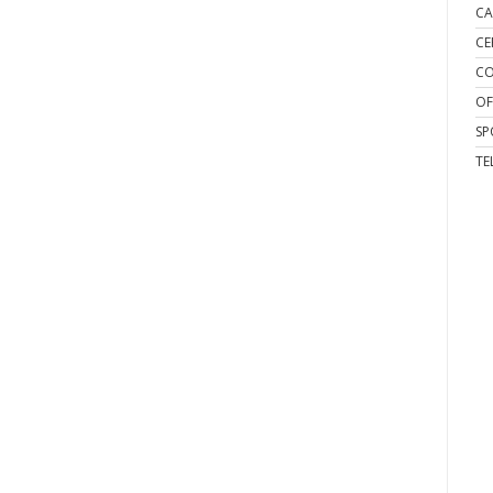
CA
CE
CO
OF
SP
TE