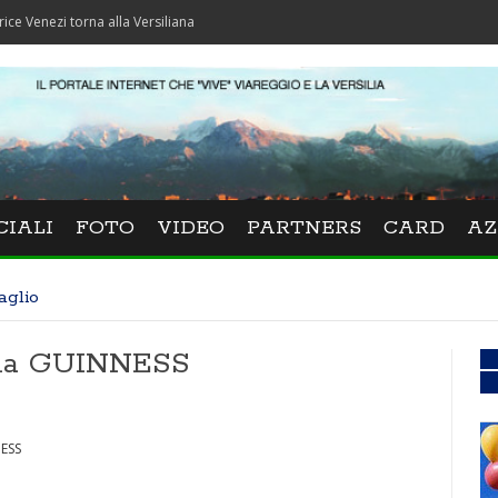
 torna alla Versiliana
CIALI
FOTO
VIDEO
PARTNERS
CARD
AZ
aglio
a da GUINNESS
NESS