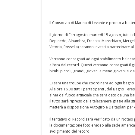
Il Consorzio di Marina di Levante è pronto a batt
Il giorno di Ferragosto, martedì 15 agosto, tutti i c
Depinedo, Alhambra, Ernesta, Marechiaro, Mergellin
Vittoria, Rossella) saranno invitati a partecip
Verranno consegnati ad ogni stabilimento balneare 
e l’ora del record. Questi verranno consegnati il gio
bimbi piccoli, grandi, giovani e meno giovani si 
Ci sarà una troupe che coordinerà ad ogni bagno tu
Alle ore 16.30 tutti i partecipanti , dal Bagno Tere
al via del fuoco artificiale che sarà dato da una ba
Il tutto sarà ripreso dalle telecamere grazie alla 
metterà a disposizione Autogiro e Deltaplani per ef
Il tentativo di Record sarà verificato da un Notaio
la documentazione foto e video alla sede american
svolgimento del record.