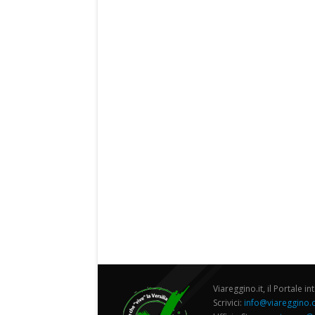
Viareggino.it, il Portale in
Scrivici:
info@viareggino