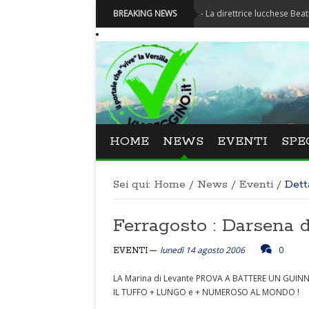
Festival La Versiliana - La direttrice lucchese Beatrice Venezi
BREAKING NEWS
HOME
NEWS
EVENTI
SPE
Sei qui:
Home
/
News
/
Eventi
/
Dett
Ferragosto : Darsen
lunedì 14 agosto 2006
0
EVENTI
LA Marina di Levante PROVA A BATTERE UN GUIN
IL TUFFO + LUNGO e + NUMEROSO AL MONDO !