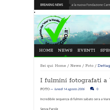
Carnevale - Nominata la nuova Fondazione Carnevale di V
BREAKING NEWS
HOME
NEWS
EVENTI
SPE
Sei qui:
Home
/
News
/
Foto
/
Dettag
I fulmini fotografati a
lunedì 14 agosto 2006
0
FOTO
Incredibile sequenza di fulmini sabato sera a Via
Senza Parole