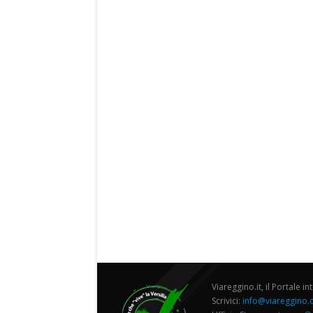
Viareggino.it, il Portale in
Scrivici:
info@viareggino