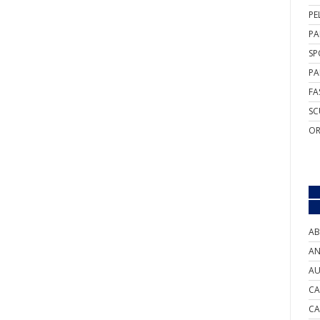
PE
PA
SP
PA
FA
SC
OR
AB
AN
AU
CA
CA