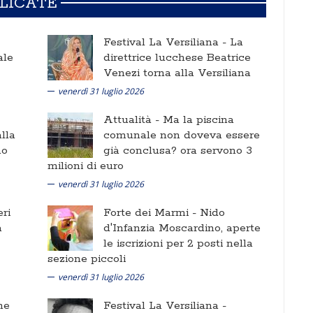
BLICATE
Festival La Versiliana -
La
ale
direttrice lucchese Beatrice
Venezi torna alla Versiliana
venerdì 31 luglio 2026
Attualità -
Ma la piscina
lla
comunale non doveva essere
no
già conclusa? ora servono 3
milioni di euro
venerdì 31 luglio 2026
ri
Forte dei Marmi -
Nido
a
d'Infanzia Moscardino, aperte
le iscrizioni per 2 posti nella
sezione piccoli
venerdì 31 luglio 2026
ne
Festival La Versiliana -