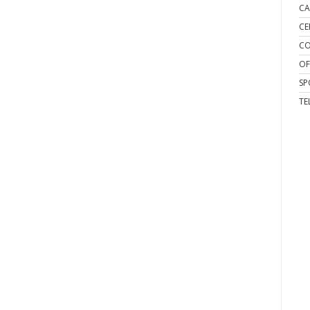
CA
CE
CO
OF
SP
TE