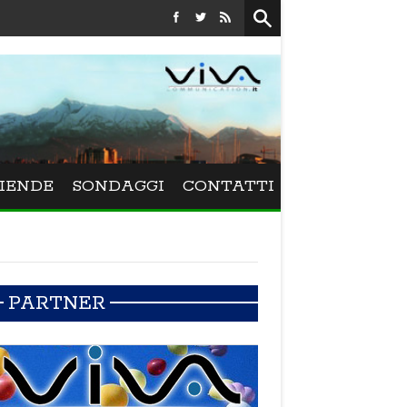
Festival La Versiliana - La direttrice lucchese Beatrice Venez
IENDE
SONDAGGI
CONTATTI
PARTNER