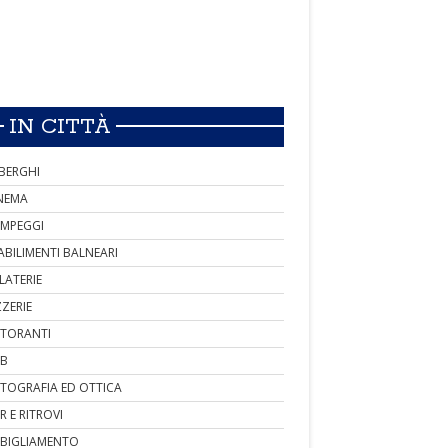
IN CITTÀ
BERGHI
NEMA
MPEGGI
ABILIMENTI BALNEARI
LATERIE
ZZERIE
STORANTI
B
TOGRAFIA ED OTTICA
R E RITROVI
BIGLIAMENTO