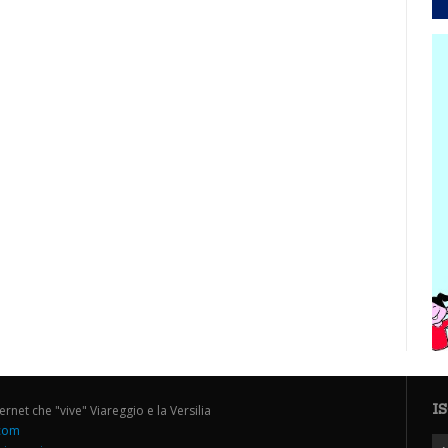
I
ternet che "vive" Viareggio e la Versilia
.com