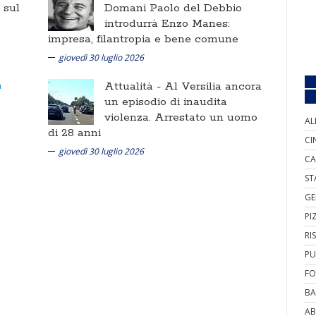
i sul
Domani Paolo del Debbio
introdurrà Enzo Manes:
impresa, filantropia e bene comune
giovedì 30 luglio 2026
Attualità -
Al Versilia ancora
un episodio di inaudita
violenza. Arrestato un uomo
AL
di 28 anni
CI
giovedì 30 luglio 2026
CA
ST
GE
PI
RI
PU
FO
BA
AB