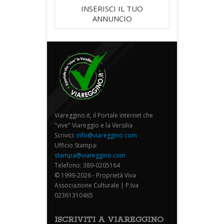
INSERISCI IL TUO
ANNUNCIO
Viareggino.it, il Portale internet che
"vive" Viareggio e la Versilia
Scrivici:
info@viareggino.com
Ufficio Stampa:
stampa@viareggino.com
Telefono: 389-0205164
© 1999-2026 - Proprietà Viva
Associazione Culturale | P.Iva
02361310465
ISCRIVITI A VIAREGGINO