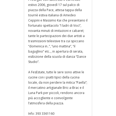
estivo 2006, giovedì 17 sul palco di
piazza della Pace, attesa tappa della
tournè estiva italiana di Amedeo
Ceppini e Massimo Kai che presentano il
fortunato spettacolo “I ladri di Voci”,
novanta minuti di imitazioni e cabaret;
tante le partecipazioni dei due artisti a
trasmissioni televisive tra cui spiccano
“domenica in..”, “uno mattina”, “il
bagaglino” etc.., in apertura di serata,
esibizione della scuola di danza “Dance
Studio”.
A FesEstate, tutte le sere sono attive le
cucine con i piatti tipici della cucina
locale, da non perdere la mitica “Paella”;
il mercatino artigianale Bric-a-Brac e il
Luna Park per piccoli, rendono ancora
più accogliente e coinvolgente
l’atmosfera della piazza.
Info: 393 3361160