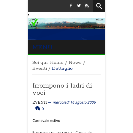
MENU
Sei qui:
Home
/
News
/
Eventi
/
Dettaglio
Irrompono i ladri di
voci
mercoledì 16 agosto 2006
EVENTI
0
Carnevale estivo
Prosegue con successo il Carnevale