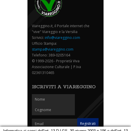
Viareggino.it, il Portale internet che
"vive" Viareggio e la Versilia
Scrivici:
info@viareggino.com
Ufficio Stampa:
stampa@viareggino.com
Telefono: 389-0205164
© 1999-2026 - Proprietà Viva
Associazione Culturale | P.Iva
02361310465
ISCRIVITI A VIAREGGINO
Informativa ai sensi dell'art. 13 D.LGS. 30 giugno 2003 n.196 e dell'art. 13