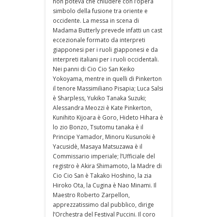
non poteva che chiudere con l’opera
simbolo della fusione tra oriente e
occidente. La messa in scena di
Madama Butterly prevede infatti un cast
eccezionale formato da interpreti
giapponesi per i ruoli giapponesi e da
interpreti italiani per i ruoli occidentali.
Nei panni di Cio Cio San Keiko
Yokoyama, mentre in quelli di Pinkerton
il tenore Massimiliano Pisapia; Luca Salsi
è Sharpless, Yukiko Tanaka Suzuki;
Alessandra Meozzi è Kate Pinkerton,
Kunihito Kijoara è Goro, Hideto Hihara è
lo zio Bonzo, Tsutomu tanaka è il
Principe Yamador, Minoru Kusunoki è
Yacusidè, Masaya Matsuzawa è il
Commissario imperiale; l’Ufficiale del
registro è Akira Shimamoto, la Madre di
Cio Cio San è Takako Hoshino, la zia
Hiroko Ota, la Cugina è Nao Minami. Il
Maestro Roberto Zarpellon,
apprezzatissimo dal pubblico, dirige
l’Orchestra del Festival Puccini. Il coro