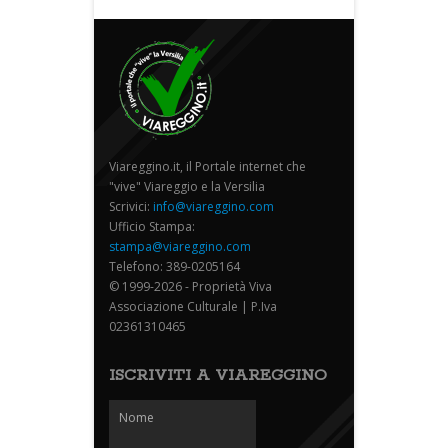
Viareggino.it, il Portale internet che
"vive" Viareggio e la Versilia
Scrivici:
info@viareggino.com
Ufficio Stampa:
stampa@viareggino.com
Telefono: 389-0205164
© 1999-2026 - Proprietà Viva
Associazione Culturale | P.Iva
02361310465
ISCRIVITI A VIAREGGINO