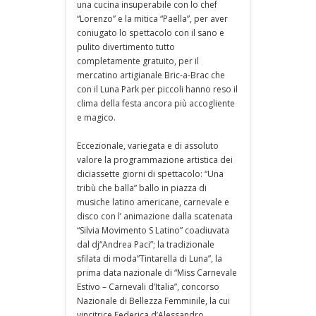
una cucina insuperabile con lo chef
“Lorenzo” e la mitica “Paella”, per aver
coniugato lo spettacolo con il sano e
pulito divertimento tutto
completamente gratuito, per il
mercatino artigianale Bric-a-Brac che
con il Luna Park per piccoli hanno reso il
clima della festa ancora più accogliente
e magico.
Eccezionale, variegata e di assoluto
valore la programmazione artistica dei
diciassette giorni di spettacolo: “Una
tribù che balla” ballo in piazza di
musiche latino americane, carnevale e
disco con l’ animazione dalla scatenata
“Silvia Movimento S Latino” coadiuvata
dal dj“Andrea Paci”; la tradizionale
sfilata di moda”Tintarella di Luna”, la
prima data nazionale di “Miss Carnevale
Estivo – Carnevali d’Italia”, concorso
Nazionale di Bellezza Femminile, la cui
vincitrice Federica d’Alessandro