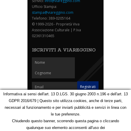
Scrivici:
info@viareggino.com
Ufficio Stampa:
stampa@viareggino.com
Telefono: 389-0205164
© 1999-2026 - Proprietà Viva
Associazione Culturale | P.Iva
02361310465
ISCRIVITI A VIAREGGINO
Informativa ai sensi dell'art. 13 D.LGS. 30 giugno 2003 n.196 e dell'art. 13
GDPR 2016/679 | Questo sito utilizza cookies, anche di terze parti,
Homepage
Notizie
Speciali
Eventi
Foto Carnevale
necessari al funzionamento e per inviarti pubblicità e servizi in linea con
Foto Viareggino
Partners
Contatti
le tue preferenze.
Privacy e Cookie Policy
Mappa
Chiudendo questo banner, scorrendo questa pagina o cliccando
qualunque suo elemento acconsenti all'uso dei