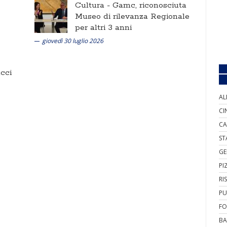
Cultura -
Gamc, riconosciuta
Museo di rilevanza Regionale
per altri 3 anni
giovedì 30 luglio 2026
cci
AL
CI
CA
ST
GE
PI
RI
PU
FO
BA