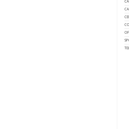
CA
CA
CE
CO
OF
SP
TE