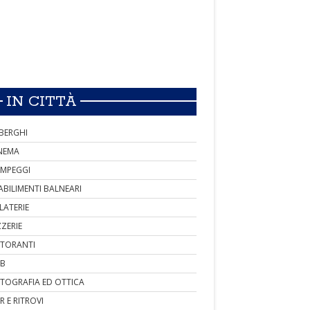
IN CITTÀ
BERGHI
NEMA
MPEGGI
ABILIMENTI BALNEARI
LATERIE
ZZERIE
STORANTI
B
TOGRAFIA ED OTTICA
R E RITROVI