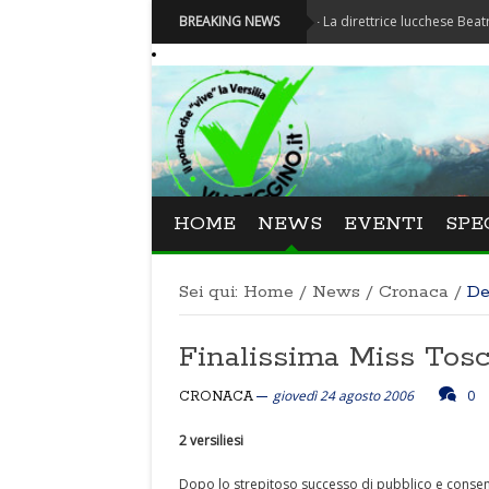
Festival La Versiliana - La direttrice lucchese Beatrice Venezi
BREAKING NEWS
HOME
NEWS
EVENTI
SPE
Sei qui:
Home
/
News
/
Cronaca
/
De
Finalissima Miss Tos
giovedì 24 agosto 2006
0
CRONACA
2 versiliesi
Dopo lo strepitoso successo di pubblico e consens