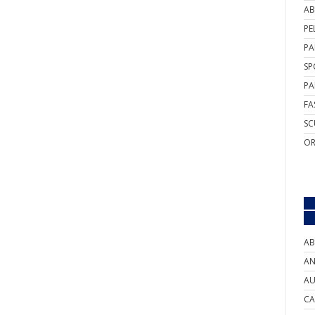
AB
PE
PA
SP
PA
FA
SC
OR
AB
AN
AU
CA