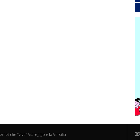
I
ternet che "vive" Viareggio e la Versilia