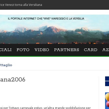
 torna alla Versiliana
CIALI
FOTO
VIDEO
PARTNERS
CARD
AZ
ttaglio
cana2006
i per l’ottavo carnevale estivo, un’altra grande soddisfazione per