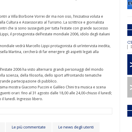
ontri a Villa Borbone Vorrei dir ma non oso, l’iniziativa voluta e
a Cultura e Assessorato al Turismo. La scrittrice e giornalista
ntri che si sono susseguiti per tutta l’estate con grande successo
Lippi, il protagonista dell’estate mondiale 2006, idolo degli italiani
C
mondiale vedrà Marcello Lippi protagonista di un’intervista inedita,
ssella Martina, cercherà di far emergere gli aspetti legati alla
ll’estate 2006 ha visto alternarsi grandi personaggi del mondo
ella scienza, della filosofia, dello sport affrontando tematiche
 grande partecipazione di pubblico.
lissima mostra Giacomo Puccini e Galileo Chini tra musica e scena
enti orari: fino al 31 agosto dalle 18,00 alle 24,00-chiuso il lunedì;
 il lunedì. Ingresso libero.
Le più commentate
Le news degli utenti