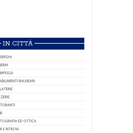
IN CITTÀ
BERGHI
NEMA
MPEGGI
ABILIMENTI BALNEARI
LATERIE
ZZERIE
STORANTI
B
TOGRAFIA ED OTTICA
R E RITROVI