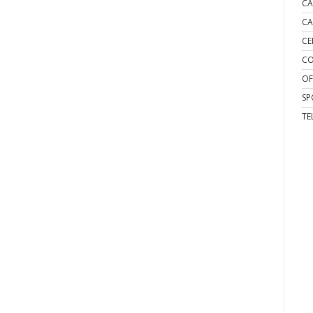
CA
CA
CE
CO
OF
SP
TE