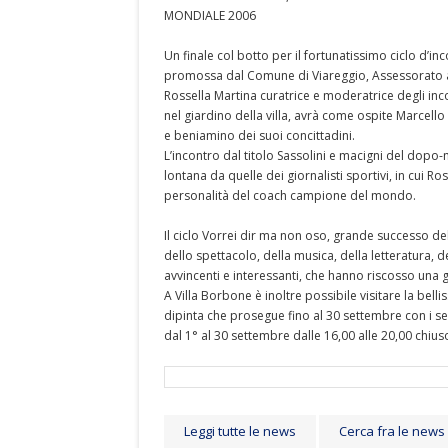
MONDIALE 2006
Un finale col botto per il fortunatissimo ciclo d’inc
promossa dal Comune di Viareggio, Assessorato all
Rossella Martina curatrice e moderatrice degli inco
nel giardino della villa, avrà come ospite Marcello 
e beniamino dei suoi concittadini.
L’incontro dal titolo Sassolini e macigni del dopo-
lontana da quelle dei giornalisti sportivi, in cui Ro
personalità del coach campione del mondo.
Il ciclo Vorrei dir ma non oso, grande successo de
dello spettacolo, della musica, della letteratura, d
avvincenti e interessanti, che hanno riscosso una
A Villa Borbone è inoltre possibile visitare la bel
dipinta che prosegue fino al 30 settembre con i segu
dal 1° al 30 settembre dalle 16,00 alle 20,00 chiuso
Leggi tutte le news
Cerca fra le news