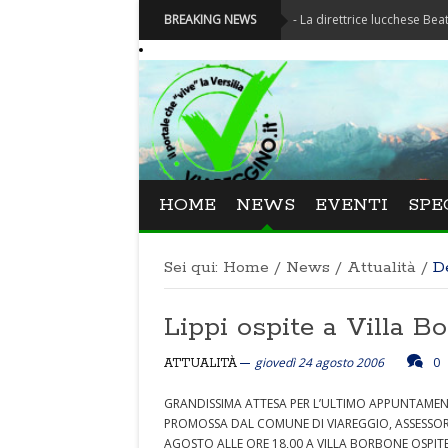
Festival La Versiliana - La direttrice lucchese Beatrice Venezi
BREAKING NEWS
HOME
NEWS
EVENTI
SPE
Sei qui:
Home
/
News
/
Attualità
/
D
Lippi ospite a Villa B
giovedì 24 agosto 2006
0
ATTUALITÀ
GRANDISSIMA ATTESA PER L’ULTIMO APPUNTAMENT
PROMOSSA DAL COMUNE DI VIAREGGIO, ASSESSOR
AGOSTO ALLE ORE 18,00 A VILLA BORBONE OSPITE 