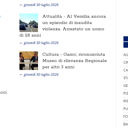
giovedì 30 luglio 2026
Attualità -
Al Versilia ancora
un episodio di inaudita
violenza. Arrestato un uomo
di 28 anni
giovedì 30 luglio 2026
Cultura -
Gamc, riconosciuta
AL
Museo di rilevanza Regionale
CI
per altri 3 anni
CA
giovedì 30 luglio 2026
ST
GE
cci
PI
RI
PU
FO
BA