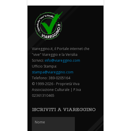
Viareggino.it, il Portale internet che
"vive" Viareggio e la Versilia
Scrivici:
info@viareggino.com
Ufficio Stampa:
stampa@viareggino.com
Telefono: 389-0205164
© 1999-2026 - Proprietà Viva
Associazione Culturale | P.Iva
02361310465
ISCRIVITI A VIAREGGINO