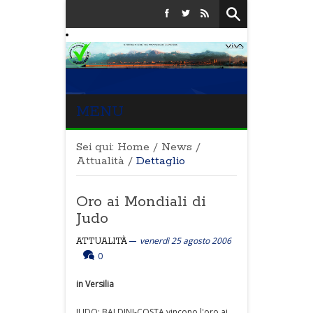
MENU
Sei qui:
Home
/
News
/
Attualità
/
Dettaglio
Oro ai Mondiali di
Judo
venerdì 25 agosto 2006
ATTUALITÀ
0
in Versilia
JUDO: BALDINI-COSTA vincono l'oro ai