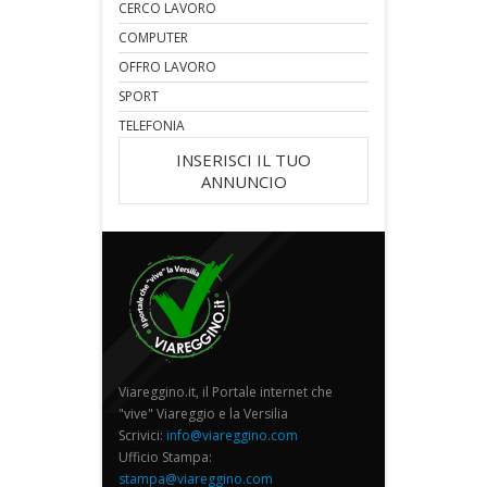
CERCO LAVORO
COMPUTER
OFFRO LAVORO
SPORT
TELEFONIA
INSERISCI IL TUO
ANNUNCIO
Viareggino.it, il Portale internet che
"vive" Viareggio e la Versilia
Scrivici:
info@viareggino.com
Ufficio Stampa:
stampa@viareggino.com