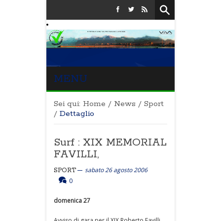
MENU
Sei qui:
Home
/
News
/
Sport
/
Dettaglio
Surf : XIX MEMORIAL
FAVILLI,
sabato 26 agosto 2006
SPORT
0
domenica 27
Avviso di gara per il XIX Roberto Favilli