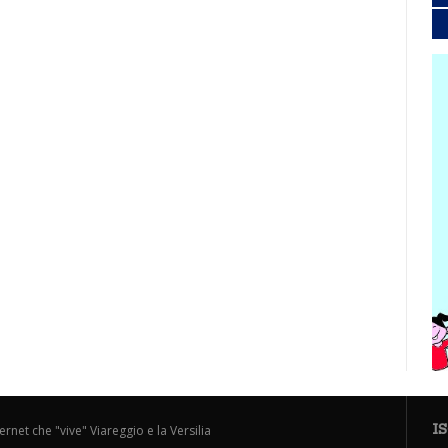
I
ternet che "vive" Viareggio e la Versilia