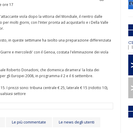
le ore 17
'attaccante viola dopo la vittoria del Mondiale, il rientro dalle
per molti giorni, con l'Inter pronta ad acquistarlo e i Della Valle
or.
osto, in queste settimane ha svolto una preparazione differenziata
C
 Giarre e mercoledi' con il Genoa, costata l'eliminazione dei viola
nale Roberto Donadoni, che domenica diramera' la lista dei
per gli Europei 2008, in programma il 2 e il 6 settembre.
 15. I prezzi sono: tribuna centrale € 25, laterale € 15 (ridotto 10),
qualsiasi settore
Le più commentate
Le news degli utenti