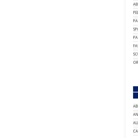
AB
PE
PA
SP
PA
FA
SC
OR
AB
AN
AU
CA