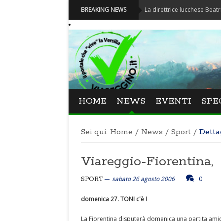
Festival La Versiliana - La direttrice lucchese Beatrice Venezi 
BREAKING NEWS
HOME
NEWS
EVENTI
SPE
Sei qui:
Home
/
News
/
Sport
/
Detta
Viareggio-Fiorentina,
sabato 26 agosto 2006
0
SPORT
domenica 27. TONI c'è !
La Fiorentina disputerà domenica una partita amich