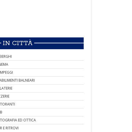
IN CITTÀ
BERGHI
NEMA
MPEGGI
ABILIMENTI BALNEARI
LATERIE
ZZERIE
STORANTI
B
TOGRAFIA ED OTTICA
R E RITROVI