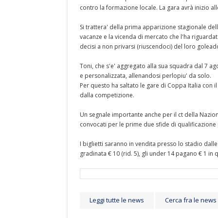
contro la formazione locale. La gara avrà inizio al
Si trattera' della prima apparizione stagionale dell
vacanze e la vicenda di mercato che l'ha riguardato 
decisi a non privarsi (riuscendoci) del loro golead
Toni, che s'e' aggregato alla sua squadra dal 7 ag
e personalizzata, allenandosi perlopiu' da solo.
Per questo ha saltato le gare di Coppa Italia con il
dalla competizione.
Un segnale importante anche per il ct della Nazio
convocati per le prime due sfide di qualificazione 
I biglietti saranno in vendita presso lo stadio dalle
gradinata € 10 (rid. 5), gli under 14 pagano € 1 in 
Leggi tutte le news
Cerca fra le news