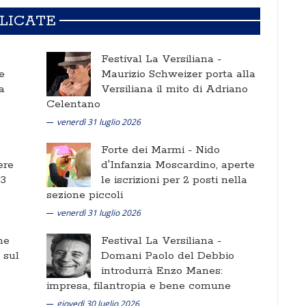
BLICATE
Festival La Versiliana -
e
Maurizio Schweizer porta alla
a
Versiliana il mito di Adriano
Celentano
venerdì 31 luglio 2026
Forte dei Marmi -
Nido
ere
d'Infanzia Moscardino, aperte
 3
le iscrizioni per 2 posti nella
sezione piccoli
venerdì 31 luglio 2026
ne
Festival La Versiliana -
i sul
Domani Paolo del Debbio
introdurrà Enzo Manes:
impresa, filantropia e bene comune
giovedì 30 luglio 2026