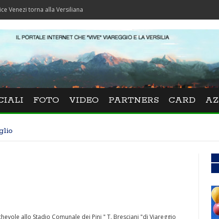
torna alla Versiliana
CIALI
FOTO
VIDEO
PARTNERS
CARD
AZ
glio
evole allo Stadio Comunale dei Pini " T. Bresciani "di Viareggio