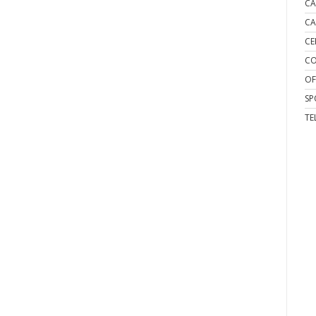
CA
CA
CE
CO
OF
SP
TE