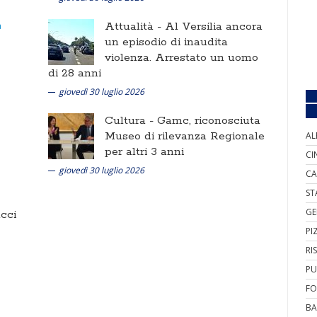
Attualità -
Al Versilia ancora
un episodio di inaudita
violenza. Arrestato un uomo
di 28 anni
giovedì 30 luglio 2026
Cultura -
Gamc, riconosciuta
Museo di rilevanza Regionale
AL
per altri 3 anni
CI
giovedì 30 luglio 2026
CA
ST
GE
cci
PI
RI
PU
FO
BA