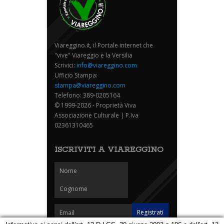
Viareggino.it, il Portale internet che
"vive" Viareggio e la Versilia
Scrivici:
info@viareggino.com
Ufficio Stampa:
stampa@viareggino.com
Telefono: 389-0205164
© 1999-2026 - Proprietà Viva
Associazione Culturale | P.Iva
02361310465
ISCRIVITI A VIAREGGINO