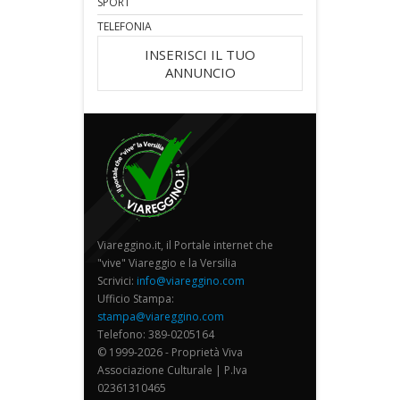
SPORT
TELEFONIA
INSERISCI IL TUO
ANNUNCIO
Viareggino.it, il Portale internet che
"vive" Viareggio e la Versilia
Scrivici:
info@viareggino.com
Ufficio Stampa:
stampa@viareggino.com
Telefono: 389-0205164
© 1999-2026 - Proprietà Viva
Associazione Culturale | P.Iva
02361310465