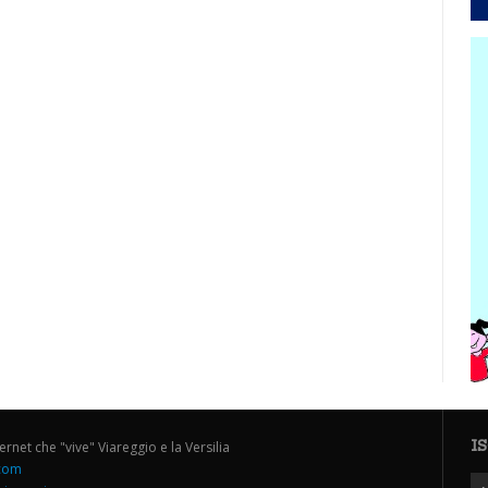
I
ternet che "vive" Viareggio e la Versilia
.com