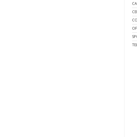
CA
CE
CO
OF
SP
TE