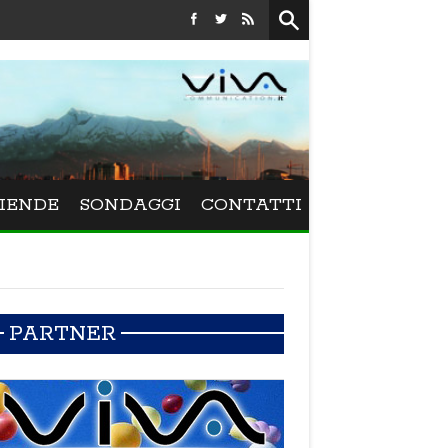
Festival La Versiliana - La direttrice lucchese Beatrice Ven
IENDE
SONDAGGI
CONTATTI
PARTNER