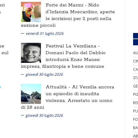
ri
Forte dei Marmi -
Nido
a
d'Infanzia Moscardino, aperte
le iscrizioni per 2 posti nella
sezione piccoli
venerdì 31 luglio 2026
ne
Festival La Versiliana -
i sul
Domani Paolo del Debbio
AL
introdurrà Enzo Manes:
CI
impresa, filantropia e bene comune
CA
giovedì 30 luglio 2026
ST
GE
Attualità -
Al Versilia ancora
un episodio di inaudita
PI
violenza. Arrestato un uomo
RI
di 28 anni
PU
giovedì 30 luglio 2026
FO
BA
AB