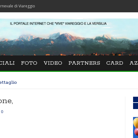
 Viareggio
CIALI
FOTO
VIDEO
PARTNERS
CARD
AZ
ettaglio
one,
0