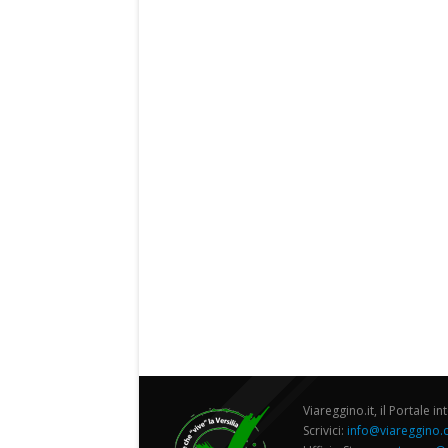
Viareggino.it, il Portale in
Scrivici:
info@viareggino