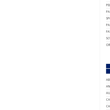
PE
PA
SP
PA
FA
SC
OR
AB
AN
AU
CA
CA