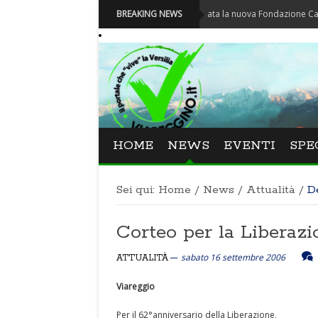
Carnevale - Nominata la nuova Fondazione Carnevale di
BREAKING NEWS
HOME
NEWS
EVENTI
SPE
Sei qui:
Home
/
News
/
Attualità
/
D
Corteo per la Liberazi
sabato 16 settembre 2006
ATTUALITÀ
Viareggio
Per il 62°anniversario della Liberazione,