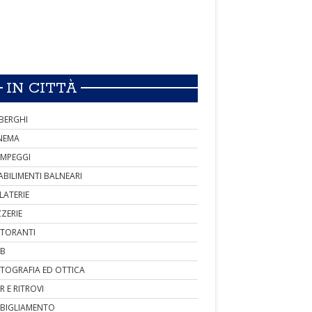
IN CITTÀ
BERGHI
NEMA
MPEGGI
ABILIMENTI BALNEARI
LATERIE
ZZERIE
STORANTI
B
TOGRAFIA ED OTTICA
R E RITROVI
BIGLIAMENTO