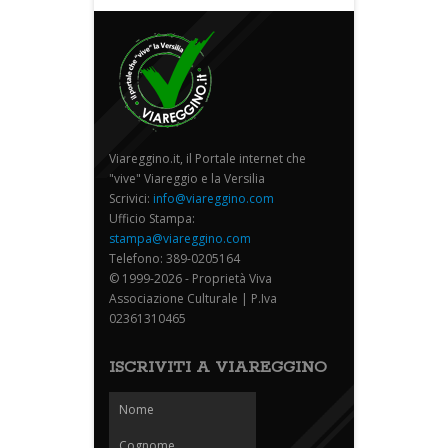
Viareggino.it, il Portale internet che
"vive" Viareggio e la Versilia
Scrivici:
info@viareggino.com
Ufficio Stampa:
stampa@viareggino.com
Telefono: 389-0205164
© 1999-2026 - Proprietà Viva
Associazione Culturale | P.Iva
02361310465
ISCRIVITI A VIAREGGINO