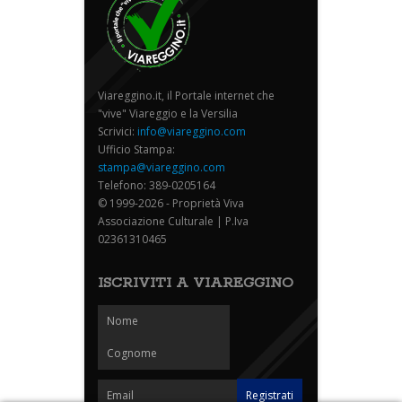
Viareggino.it, il Portale internet che
"vive" Viareggio e la Versilia
Scrivici:
info@viareggino.com
Ufficio Stampa:
stampa@viareggino.com
Telefono: 389-0205164
© 1999-2026 - Proprietà Viva
Associazione Culturale | P.Iva
02361310465
ISCRIVITI A VIAREGGINO