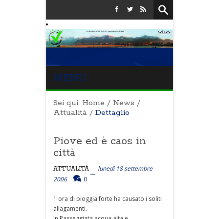
MENU
Sei qui:
Home
/
News
/
Attualità
/
Dettaglio
Piove ed è caos in
città
lunedì 18 settembre
ATTUALITÀ
2006
0
1 ora di pioggia forte ha causato i soliti
allagamenti.
In Passeggiata acqua alta e