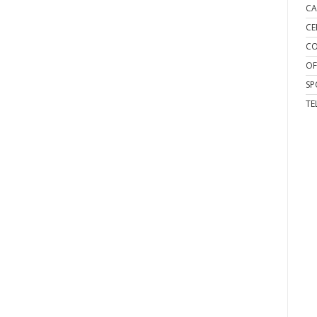
CA
CE
CO
OF
SP
TE