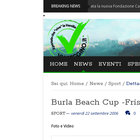
Carnevale - Nominata la nuova Fondazione Carnevale di 
BREAKING NEWS
HOME
NEWS
EVENTI
SPE
Sei qui:
Home
/
News
/
Sport
/
Detta
Burla Beach Cup -Fri
venerdì 22 settembre 2006
0
SPORT
Foto e Video