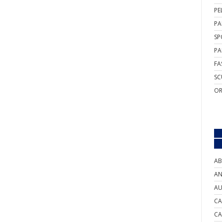
PE
PA
SP
PA
FA
SC
OR
AB
AN
AU
CA
CA