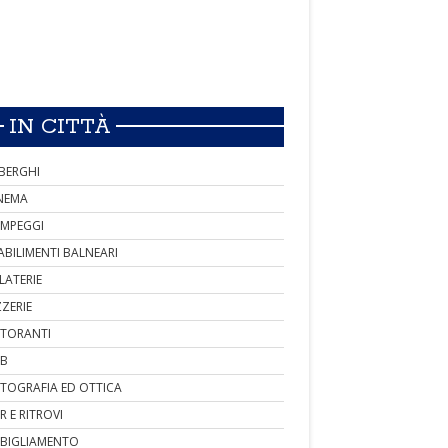
IN CITTÀ
BERGHI
NEMA
MPEGGI
ABILIMENTI BALNEARI
LATERIE
ZZERIE
STORANTI
B
TOGRAFIA ED OTTICA
R E RITROVI
BIGLIAMENTO