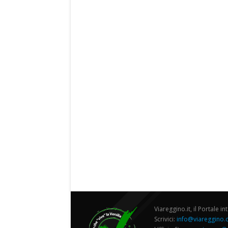
Viareggino.it, il Portale in
Scrivici:
info@viareggino