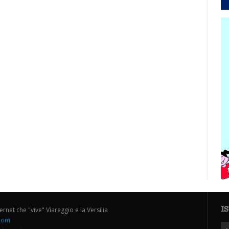
I
ternet che "vive" Viareggio e la Versilia
.com