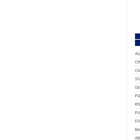
AL
CI
CA
ST
GE
PI
RI
PU
FO
BA
AB