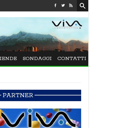
Festival La Versiliana - La direttrice lucchese Beatrice Vene
IENDE
SONDAGGI
CONTATTI
PARTNER