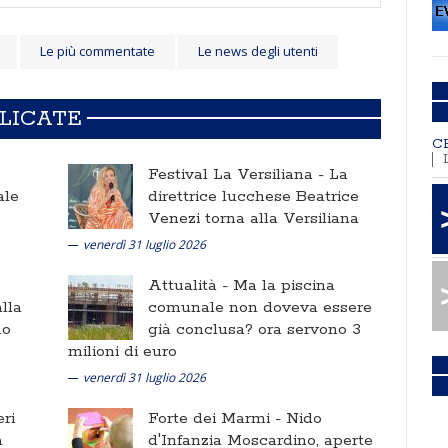
Le più commentate
Le news degli utenti
BLICATE
C
Festival La Versiliana -
La
ale
direttrice lucchese Beatrice
Venezi torna alla Versiliana
venerdì 31 luglio 2026
Attualità -
Ma la piscina
lla
comunale non doveva essere
no
già conclusa? ora servono 3
milioni di euro
venerdì 31 luglio 2026
ri
Forte dei Marmi -
Nido
a
d'Infanzia Moscardino, aperte