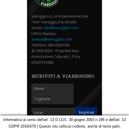
Viareggino.it, il Portale internet che
"vive" Viareggio e la Versilia
Scrivici:
info@viareggino.com
Ufficio Stampa:
stampa@viareggino.com
Telefono: 389-0205164
© 1999-2026 - Proprietà Viva
Associazione Culturale | P.Iva
02361310465
ISCRIVITI A VIAREGGINO
Informativa ai sensi dell'art. 13 D.LGS. 30 giugno 2003 n.196 e dell'art. 13
GDPR 2016/679 | Questo sito utilizza cookies, anche di terze parti,