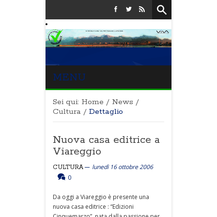
MENU
Sei qui:
Home
/
News
/
Cultura
/
Dettaglio
Nuova casa editrice a
Viareggio
lunedì 16 ottobre 2006
CULTURA
0
Da oggi a Viareggio è presente una
nuova casa editrice : “Edizioni
Cinquemarzo”, nata dalla passione per