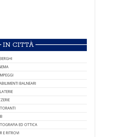
IN CITTÀ
BERGHI
NEMA
MPEGGI
ABILIMENTI BALNEARI
LATERIE
ZZERIE
STORANTI
B
TOGRAFIA ED OTTICA
R E RITROVI