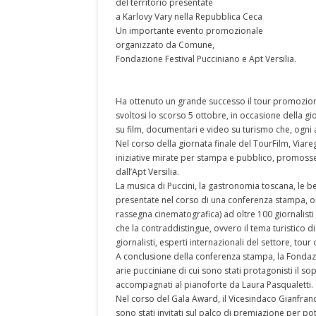
del territorio presentate
a Karlovy Vary nella Repubblica Ceca
Un importante evento promozionale
organizzato da Comune,
Fondazione Festival Pucciniano e Apt Versilia.
Ha ottenuto un grande successo il tour promozional
svoltosi lo scorso 5 ottobre, in occasione della gi
su film, documentari e video su turismo che, ogni 
Nel corso della giornata finale del TourFilm, Via
iniziative mirate per stampa e pubblico, promosse
dall’Apt Versilia.
La musica di Puccini, la gastronomia toscana, le bel
presentate nel corso di una conferenza stampa, or
rassegna cinematografica) ad oltre 100 giornalisti a
che la contraddistingue, ovvero il tema turistico di 
giornalisti, esperti internazionali del settore, tour
A conclusione della conferenza stampa, la Fondazio
arie pucciniane di cui sono stati protagonisti il s
accompagnati al pianoforte da Laura Pasqualetti.
Nel corso del Gala Award, il Vicesindaco Gianfranc
sono stati invitati sul palco di premiazione per po