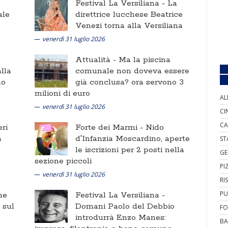
Festival La Versiliana -
La
ale
direttrice lucchese Beatrice
Venezi torna alla Versiliana
venerdì 31 luglio 2026
Attualità -
Ma la piscina
lla
comunale non doveva essere
no
già conclusa? ora servono 3
milioni di euro
AL
venerdì 31 luglio 2026
CI
CA
ri
Forte dei Marmi -
Nido
a
d'Infanzia Moscardino, aperte
ST
le iscrizioni per 2 posti nella
GE
sezione piccoli
PI
venerdì 31 luglio 2026
RI
PU
ne
Festival La Versiliana -
i sul
Domani Paolo del Debbio
FO
introdurrà Enzo Manes:
BA