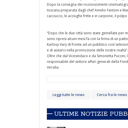
Dopo la consegna dei riconoscimenti cinematografic
toscana preparata dagli chef Amelio Fantoni e Mauriz
cacciucco, le acciughe fritte e in carpione, il polpo
“Dopo che le due città sono state gemellate per mol
sono ripresi alcuni mesi fa con la firma di un pat
Karlovy Vary di fronte ad un pubblico così selezi
e di aiutarci nella promozione delle nostre realtà”.
Oltre che dal Vicesindaco e da Simonetta Puccini,
responsabile del settore affari generali della Fond
Versilia.
Leggi tutte le news
Cerca fra le news
ULTIME NOTIZIE PUB