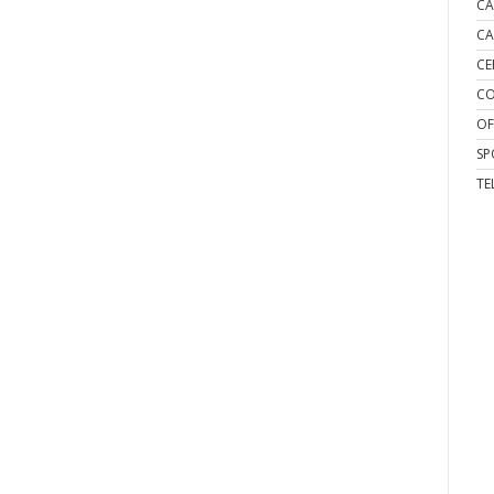
CA
CA
CE
CO
OF
SP
TE