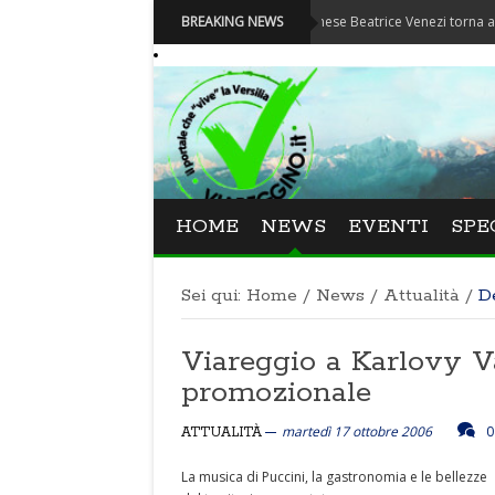
Festival La Versiliana - La direttrice lucchese Beatrice Venezi torna alla Versilia
BREAKING NEWS
HOME
NEWS
EVENTI
SPE
Sei qui:
Home
/
News
/
Attualità
/
D
Viareggio a Karlovy V
promozionale
martedì 17 ottobre 2006
0
ATTUALITÀ
La musica di Puccini, la gastronomia e le bellezze