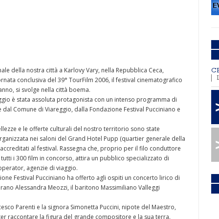
e della nostra città a Karlovy Vary, nella Repubblica Ceca,
C
ornata conclusiva del 39° TourFilm 2006, il festival cinematografico
anno, si svolge nella città boema.
reggio è stata assoluta protagonista con un intenso programma di
 dal Comune di Viareggio, dalla Fondazione Festival Pucciniano e
lezze e le offerte culturali del nostro territorio sono state
ganizzata nei saloni del Grand Hotel Pupp (quartier generale della
ccreditati al festival. Rassegna che, proprio per il filo conduttore
tutti i 300 film in concorso, attira un pubblico specializzato di
 operator, agenzie di viaggio.
ne Festival Pucciniano ha offerto agli ospiti un concerto lirico di
oprano Alessandra Meozzi, il baritono Massimiliano Valleggi
esco Parenti e la signora Simonetta Puccini, nipote del Maestro,
ter raccontare la figura del grande compositore e la sua terra.