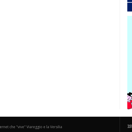
I
ternet che "vive" Viareggio e la Versilia