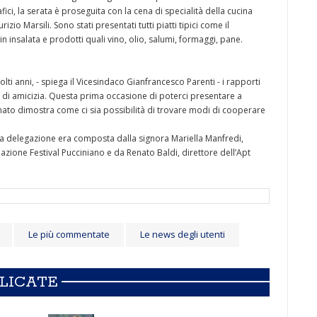
i, la serata è proseguita con la cena di specialità della cucina
io Marsili. Sono stati presentati tutti piatti tipici come il
 in insalata e prodotti quali vino, olio, salumi, formaggi, pane.
ti anni, - spiega il Vicesindaco Gianfrancesco Parenti - i rapporti
to di amicizia. Questa prima occasione di poterci presentare a
onato dimostra come ci sia possibilità di trovare modi di cooperare
 la delegazione era composta dalla signora Mariella Manfredi,
azione Festival Pucciniano e da Renato Baldi, direttore dell’Apt
Le più commentate
Le news degli utenti
BLICATE