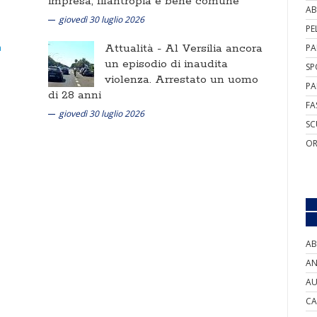
impresa, filantropia e bene comune
AB
giovedì 30 luglio 2026
PE
Attualità -
Al Versilia ancora
PA
un episodio di inaudita
SP
violenza. Arrestato un uomo
PA
di 28 anni
FA
giovedì 30 luglio 2026
SC
OR
AB
AN
AU
CA