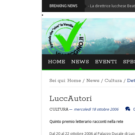
Festival La Versiliana - La direttrice lucchese Beatrice Venezi
BREAKING NEWS
HOME
NEWS
EVENTI
SPE
Sei qui:
Home
/
News
/
Cultura
/
Det
LuccAutori
mercoledì 18 ottobre 2006
CULTURA
Quinto premio letterario racconti nella rete
Dal 20 al 22 ottobre 2006 al Palazzo Ducale di Lucca