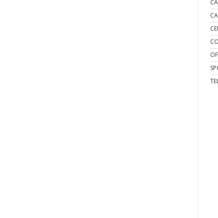
CA
CA
CE
CO
OF
SP
TE