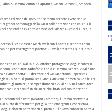
lli, Fabio & Fiamma, Antonio Caprarica, Gianni Garrucciu, Amedeo
icesima edizione di LuccAutori saranno presenti i venticinque
cuni grandi personaggi della Rai in collaborazione con Rai Eri. Gli
 nella splendida ex corte d’assise del Palazzo Ducale di Lucca, in
C
presso il liceo classico Machiavelli con il poeta e scrittore Ennio
 rapido per investigatore poetico” . Cavalli presenta il suo “Libro di
ione con Rai Eri. Dal 20 al 22 ottobre protagonisti degli incontri in
e sono i conduttori radiofonici Fabio e Fiamma (venerdi 20 alle ore
ca e Fiamma Satta" - il direttore del GR Rai Antonio Caprarica (
glesi... o no?" - il giornalista Gianni Garrucciu (domenica 22 alle 17)
ambiato gli uomini", e sempre domenica 22 alle 18.30 il cantautore
ricani" e si esibirà in alcuni celebri brani del suo repertorio.
i “Racconti nelle Rete” (Newton Compton). Il Premio riservato a
 un punto di riferimento per gli autori emergenti. L’esperienza
tà degli elaborati partecipanti al premio – il nuovo concorso parte a