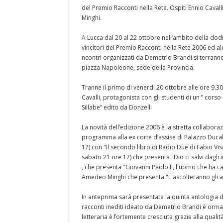
del Premio Racconti nella Rete. Ospiti Ennio Cava
Minghi.
A Lucca dal 20 al 22 ottobre nell’ambito della dod
vincitori del Premio Racconti nella Rete 2006 ed al
ncontri organizzati da Demetrio Brandi si terranno
piazza Napoleone, sede della Provincia.
Tranne il primo di venerdi 20 ottobre alle ore 9.30 
Cavalli, protagonista con gli studenti di un ” corso
Sillabe” edito da Donzelli
La novità dell’edizione 2006 è la stretta collaboraz
programma alla ex corte d’assise di Palazzo Ducal
17) con "Il secondo libro di Radio Due di Fabio Vis
sabato 21 ore 17) che presenta "Dio ci salvi dagli in
, che presenta "Giovanni Paolo II, l'uomo che ha c
Amedeo Minghi che presenta "L'ascolteranno gli ame
In anteprima sarà presentata la quinta antologia d
racconti inediti ideato da Demetrio Brandi è ormai
letteraria è fortemente cresciuta grazie alla quali