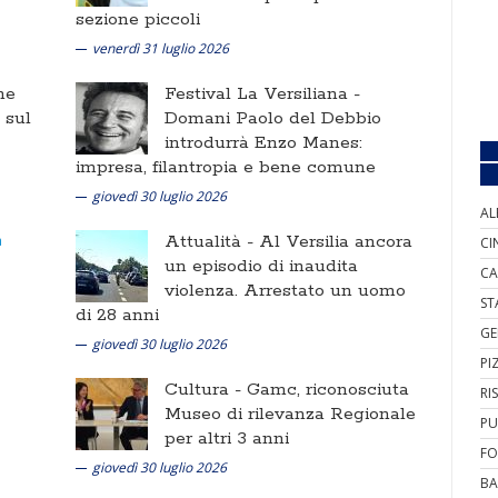
sezione piccoli
venerdì 31 luglio 2026
ne
Festival La Versiliana -
i sul
Domani Paolo del Debbio
introdurrà Enzo Manes:
impresa, filantropia e bene comune
giovedì 30 luglio 2026
AL
Attualità -
Al Versilia ancora
CI
un episodio di inaudita
CA
violenza. Arrestato un uomo
ST
di 28 anni
GE
giovedì 30 luglio 2026
PI
Cultura -
Gamc, riconosciuta
RI
Museo di rilevanza Regionale
PU
per altri 3 anni
FO
giovedì 30 luglio 2026
BA