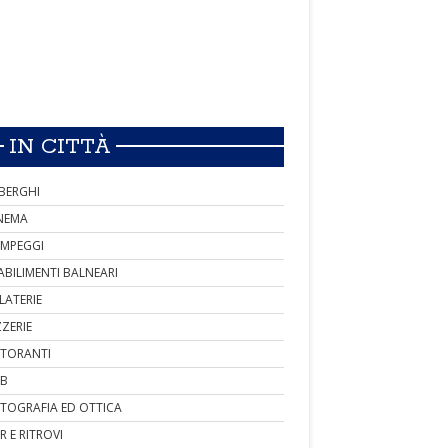
IN CITTÀ
BERGHI
NEMA
MPEGGI
ABILIMENTI BALNEARI
LATERIE
ZZERIE
STORANTI
B
TOGRAFIA ED OTTICA
R E RITROVI