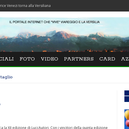
 torna alla Versiliana
CIALI
FOTO
VIDEO
PARTNERS
CARD
AZ
taglio
0
 la XII edizione di LuccAutori. Con i vincitori della quinta edizione