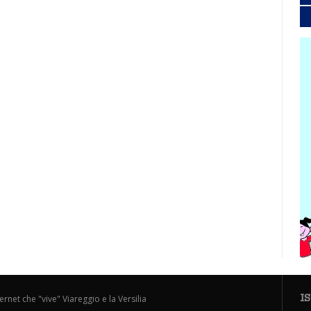
I
ternet che "vive" Viareggio e la Versilia