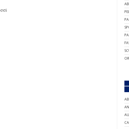
AB
cci
PE
PA
SP
PA
FA
SC
OR
AB
AN
AU
CA