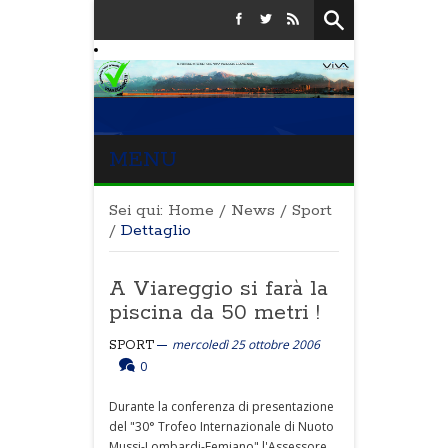
MENU
Sei qui:
Home
/
News
/
Sport
/
Dettaglio
A Viareggio si farà la
piscina da 50 metri !
mercoledì 25 ottobre 2006
SPORT
0
Durante la conferenza di presentazione
del "30° Trofeo Internazionale di Nuoto
Mussi-Lombardi-Femiano" l'Assessore