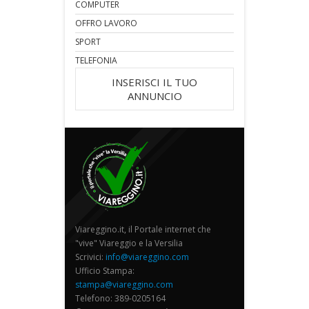
COMPUTER
OFFRO LAVORO
SPORT
TELEFONIA
INSERISCI IL TUO
ANNUNCIO
Viareggino.it, il Portale internet che
"vive" Viareggio e la Versilia
Scrivici:
info@viareggino.com
Ufficio Stampa:
stampa@viareggino.com
Telefono: 389-0205164