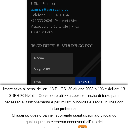
Ufficio Stampa:
stampa@viareggino.com
Telefono: 389-0205164
© 1999-2026 - Proprietà Viva
Associazione Culturale | P.Iva
02361310465
ISCRIVITI A VIAREGGINO
Informativa ai sensi dell'art. 13 D.LGS. 30 giugno 2003 n.196 e dell'art. 13
GDPR 2016/679 | Questo sito utilizza cookies, anche di terze parti,
Homepage
Notizie
Speciali
Eventi
Foto Carnevale
necessari al funzionamento e per inviarti pubblicità e servizi in linea con
Foto Viareggino
Partners
Contatti
le tue preferenze.
Privacy e Cookie Policy
Mappa
Chiudendo questo banner, scorrendo questa pagina o cliccando
qualunque suo elemento acconsenti all'uso dei
123126158