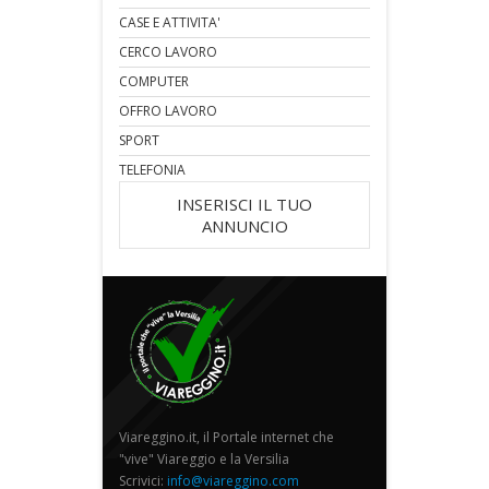
CASE E ATTIVITA'
CERCO LAVORO
COMPUTER
OFFRO LAVORO
SPORT
TELEFONIA
INSERISCI IL TUO
ANNUNCIO
Viareggino.it, il Portale internet che
"vive" Viareggio e la Versilia
Scrivici:
info@viareggino.com