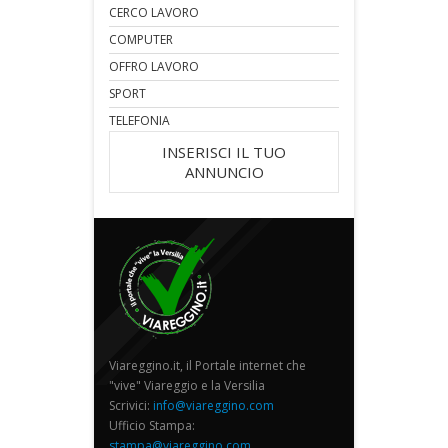
CERCO LAVORO
COMPUTER
OFFRO LAVORO
SPORT
TELEFONIA
INSERISCI IL TUO
ANNUNCIO
Viareggino.it, il Portale internet che
"vive" Viareggio e la Versilia
Scrivici:
info@viareggino.com
Ufficio Stampa:
stampa@viareggino.com