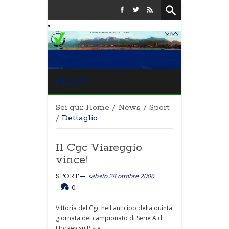
MENU
Sei qui:
Home
/
News
/
Sport
/
Dettaglio
Il Cgc Viareggio
vince!
sabato 28 ottobre 2006
SPORT
0
Vittoria del Cgc nell'anticipo della quinta
giornata del campionato di Serie A di
Hockey su Pista.