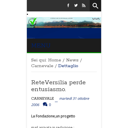
MENU
Sei qui:
Home
/
News
/
Carnevale
/
Dettaglio
ReteVersilia perde
entusiasmo.
martedì 31 ottobre
CARNEVALE
2006
0
La Fondazione,un progetto
mail arrivata in redazione :