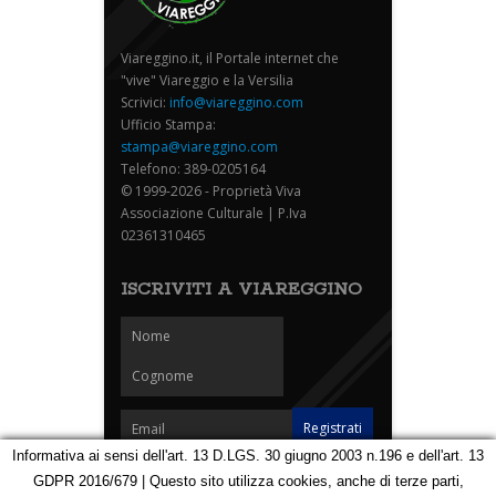
Viareggino.it, il Portale internet che
"vive" Viareggio e la Versilia
Scrivici:
info@viareggino.com
Ufficio Stampa:
stampa@viareggino.com
Telefono: 389-0205164
© 1999-2026 - Proprietà Viva
Associazione Culturale | P.Iva
02361310465
ISCRIVITI A VIAREGGINO
Informativa ai sensi dell'art. 13 D.LGS. 30 giugno 2003 n.196 e dell'art. 13
GDPR 2016/679 | Questo sito utilizza cookies, anche di terze parti,