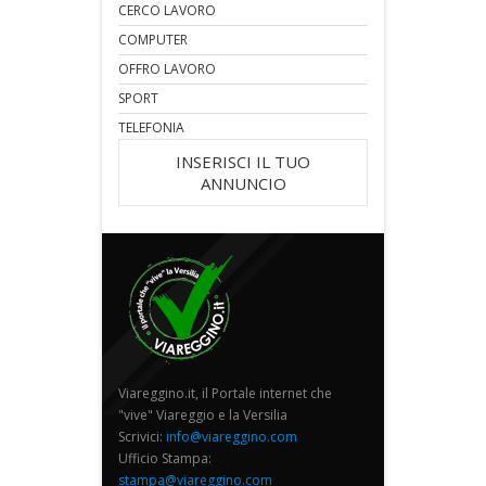
CERCO LAVORO
COMPUTER
OFFRO LAVORO
SPORT
TELEFONIA
INSERISCI IL TUO
ANNUNCIO
Viareggino.it, il Portale internet che
"vive" Viareggio e la Versilia
Scrivici:
info@viareggino.com
Ufficio Stampa:
stampa@viareggino.com