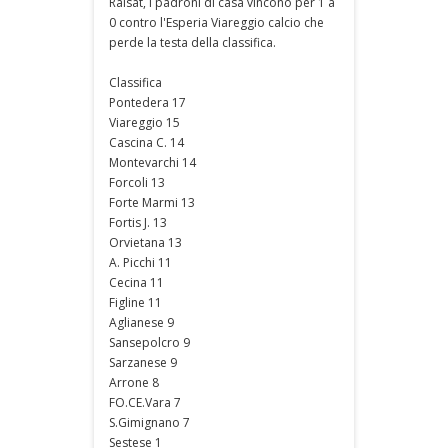
Raisat, i padroni di casa vincono per 1 a
0 contro l'Esperia Viareggio calcio che
perde la testa della classifica.
Classifica
Pontedera 17
Viareggio 15
Cascina C. 14
Montevarchi 14
Forcoli 13
Forte Marmi 13
Fortis J. 13
Orvietana 13
A. Picchi 11
Cecina 11
Figline 11
Aglianese 9
Sansepolcro 9
Sarzanese 9
Arrone 8
FO.CE.Vara 7
S.Gimignano 7
Sestese 1