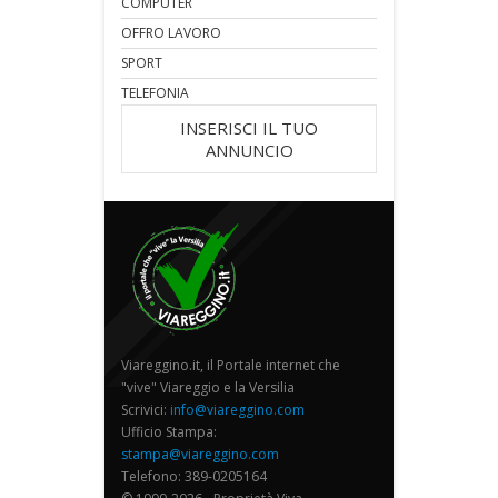
COMPUTER
OFFRO LAVORO
SPORT
TELEFONIA
INSERISCI IL TUO
ANNUNCIO
Viareggino.it, il Portale internet che
"vive" Viareggio e la Versilia
Scrivici:
info@viareggino.com
Ufficio Stampa:
stampa@viareggino.com
Telefono: 389-0205164