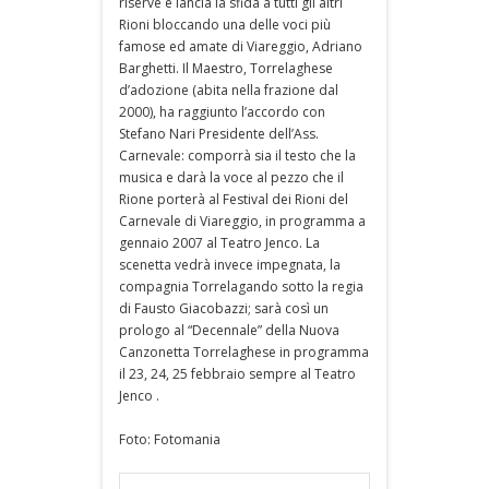
riserve e lancia la sfida a tutti gli altri
Rioni bloccando una delle voci più
famose ed amate di Viareggio, Adriano
Barghetti. Il Maestro, Torrelaghese
d’adozione (abita nella frazione dal
2000), ha raggiunto l’accordo con
Stefano Nari Presidente dell’Ass.
Carnevale: comporrà sia il testo che la
musica e darà la voce al pezzo che il
Rione porterà al Festival dei Rioni del
Carnevale di Viareggio, in programma a
gennaio 2007 al Teatro Jenco. La
scenetta vedrà invece impegnata, la
compagnia Torrelagando sotto la regia
di Fausto Giacobazzi; sarà così un
prologo al “Decennale” della Nuova
Canzonetta Torrelaghese in programma
il 23, 24, 25 febbraio sempre al Teatro
Jenco .
Foto: Fotomania