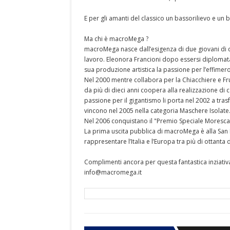
E per gli amanti del classico un bassorilievo e un
Ma chi è macroMega ?
macroMega nasce dall’esigenza di due giovani di cre
lavoro. Eleonora Francioni dopo essersi diplomata i
sua produzione artistica la passione per l’effimer
Nel 2000 mentre collabora per la Chiacchiere e F
da più di dieci anni coopera alla realizzazione di c
passione per il gigantismo li porta nel 2002 a tras
vincono nel 2005 nella categoria Maschere Isolate
Nel 2006 conquistano il "Premio Speciale Morescal
La prima uscita pubblica di macroMega è alla San 
rappresentare l’Italia e l’Europa tra più di ottanta 
Complimenti ancora per questa fantastica inziativa
info@macromega.it