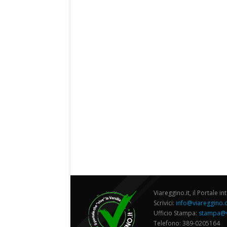
Viareggino.it, il Portale in
Scrivici:
info@viareggino
Ufficio Stampa:
stampa@v
Telefono: 389-0205164