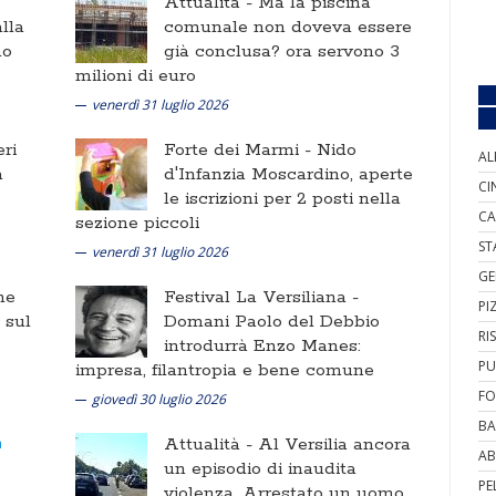
Attualità -
Ma la piscina
lla
comunale non doveva essere
no
già conclusa? ora servono 3
milioni di euro
venerdì 31 luglio 2026
ri
Forte dei Marmi -
Nido
AL
a
d'Infanzia Moscardino, aperte
CI
le iscrizioni per 2 posti nella
CA
sezione piccoli
ST
venerdì 31 luglio 2026
GE
ne
Festival La Versiliana -
PI
i sul
Domani Paolo del Debbio
RI
introdurrà Enzo Manes:
PU
impresa, filantropia e bene comune
FO
giovedì 30 luglio 2026
BA
Attualità -
Al Versilia ancora
AB
un episodio di inaudita
PE
violenza. Arrestato un uomo