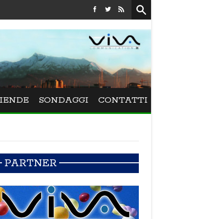
Festival La Versiliana - La direttrice lucchese Beatrice Venezi
IENDE
SONDAGGI
CONTATTI
PARTNER