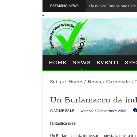
Carnevale - Nominata la nuova Fondazione Carnevale di Vi
BREAKING NEWS
HOME
NEWS
EVENTI
SPE
Sei qui:
Home
/
News
/
Carnevale
/
Un Burlamacco da ind
venerdì 17 novembre 2006
CARNEVALE
fantastica idea
Un Burlamacco da indossare, questa la novità tra 