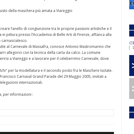
 busto della maschera più amata a Viareggio
are l’anello di congiunzione tra le proprie passioni artistiche e il
n pittura presso l’Accademia di Belle Arti di Firenze, affianca alla
o carnascialesco.
C
rutte al Carnevale di Massafra, conosce Antonio Mastromarino che
arri allegorici con la tecnica della carta da calco. La comune
ferirsi a Viareggo e a lavorare per il celeberrimo Carnevale, dove
.
chi" per la modellatura e il secondo posto fra le Maschere Isolate.
Francisco Carnaval Grand Parade del 29 Maggio 2005, invitati a
delegazioni internazionali.
, per informazioni :