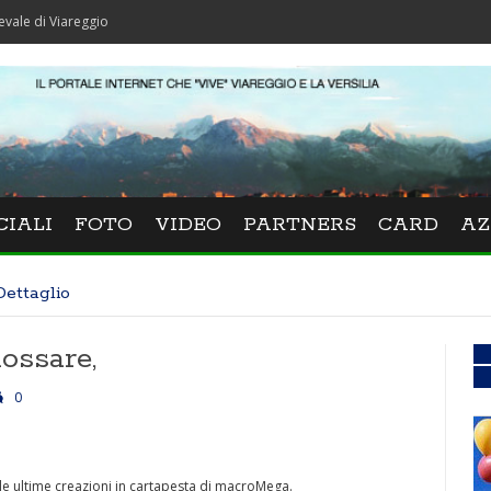
areggio
CIALI
FOTO
VIDEO
PARTNERS
CARD
AZ
Dettaglio
ossare,
0
le ultime creazioni in cartapesta di macroMega.