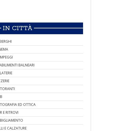
IN CITTÀ
BERGHI
NEMA
MPEGGI
ABILIMENTI BALNEARI
LATERIE
ZZERIE
STORANTI
B
TOGRAFIA ED OTTICA
R E RITROVI
BIGLIAMENTO
LLI E CALZATURE