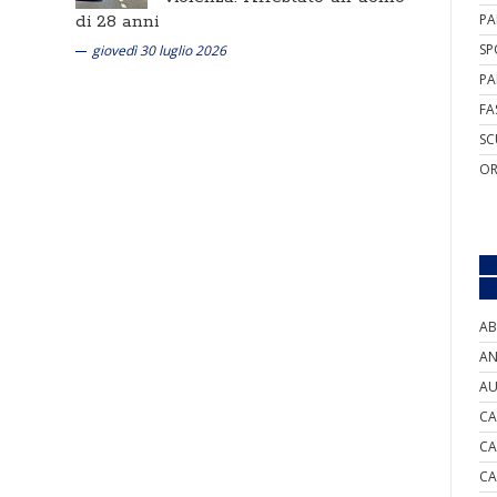
PA
di 28 anni
SP
giovedì 30 luglio 2026
PA
FA
SC
OR
AB
AN
AU
CA
CA
CA