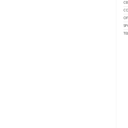
CE
CO
OF
SP
TE