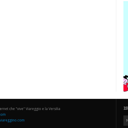
I
ternet che "vive" Viareggio e la Versilia
.com
iareggino.com