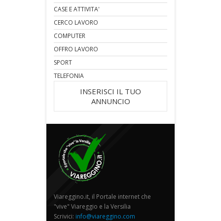
CASE E ATTIVITA'
CERCO LAVORO
COMPUTER
OFFRO LAVORO
SPORT
TELEFONIA
INSERISCI IL TUO
ANNUNCIO
Viareggino.it, il Portale internet che
"vive" Viareggio e la Versilia
Scrivici:
info@viareggino.com