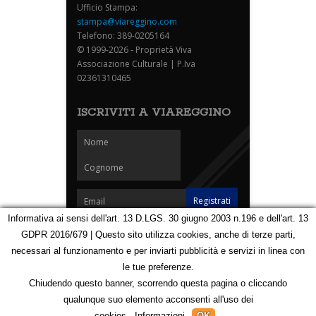
Ufficio Stampa:
stampa@viareggino.com
Telefono: 389-0205164
© 1999-2026 - Proprietà Viva
Associazione Culturale | P.Iva
02361310465
ISCRIVITI A VIAREGGINO
Informativa ai sensi dell'art. 13 D.LGS. 30 giugno 2003 n.196 e dell'art. 13
GDPR 2016/679 | Questo sito utilizza cookies, anche di terze parti,
Homepage
Notizie
Speciali
Eventi
Foto Carnevale
necessari al funzionamento e per inviarti pubblicità e servizi in linea con
Foto Viareggino
Partners
Contatti
le tue preferenze.
Privacy e Cookie Policy
Mappa
Chiudendo questo banner, scorrendo questa pagina o cliccando
qualunque suo elemento acconsenti all'uso dei
123196171
cookies.
Informazioni
OK