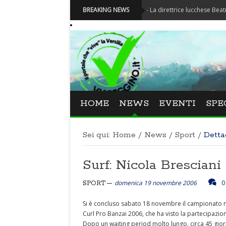
Festival La Versiliana - La direttrice lucchese Beatrice Venezi
BREAKING NEWS
HOME
NEWS
EVENTI
SPE
Sei qui:
Home
/
News
/
Sport
/
Detta
Surf: Nicola Brescian
domenica 19 novembre 2006
0
SPORT
Si è concluso sabato 18 novembre il campionato na
Curl Pro Banzai 2006, che ha visto la partecipazion
Dopo un waiting period molto lungo, circa 45 giorn