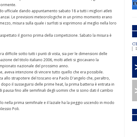
riormente.
do ufficiale dando appuntamento sabato 18 a tutti i migliori atleti
i Banzai. Le previsioni meteorologiche in un primo momento erano
zzo, misura sulla quale i surfisti si esprimono al meglio nella loro
spettato il giorno prima della competizione. Sabato la misura è
C
 difficile sotto tutti i punti di vista, sia per le dimensioni delle
nazione del titolo italiano 2006, molti atleti si giocavano la
 campionato nazionale del prossimo anno.
se, aveva intenzione di vincere tutto quello che era possibile.
nza allo strapotere del toscano era Paolo D'angelo che, peraltro,
 dopo il susseguirsi delle prime heat, la prima batteria è entrata in
i pausa fino alle semifinali degli uomini che si sono dati il cambio
gelo nella prima semifinale e il laziale ha la peggio uscendo in modo
lessio Poli.