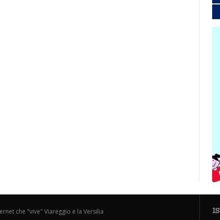
I
ternet che "vive" Viareggio e la Versilia