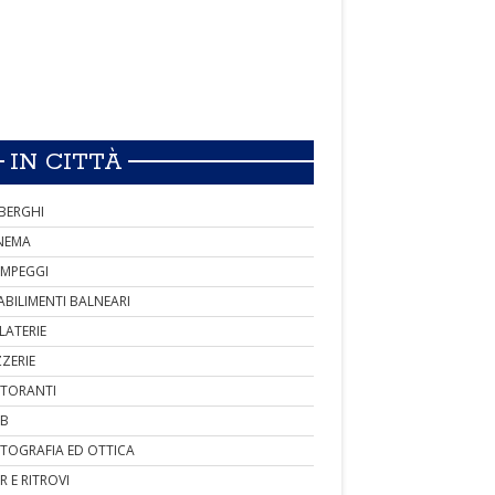
IN CITTÀ
BERGHI
NEMA
MPEGGI
ABILIMENTI BALNEARI
LATERIE
ZZERIE
STORANTI
B
TOGRAFIA ED OTTICA
R E RITROVI