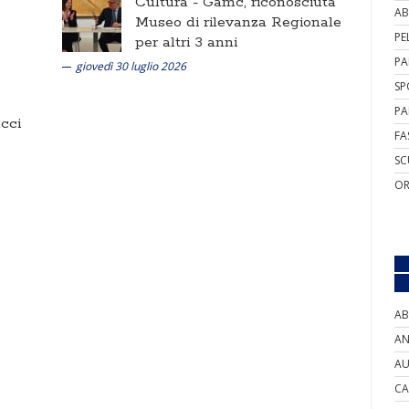
Cultura -
Gamc, riconosciuta
AB
Museo di rilevanza Regionale
PE
per altri 3 anni
PA
giovedì 30 luglio 2026
SP
PA
cci
FA
SC
OR
AB
AN
AU
CA