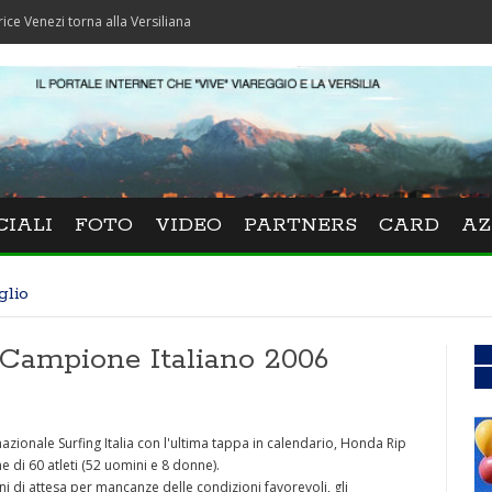
 torna alla Versiliana
CIALI
FOTO
VIDEO
PARTNERS
CARD
AZ
glio
i Campione Italiano 2006
zionale Surfing Italia con l'ultima tappa in calendario, Honda Rip
e di 60 atleti (52 uomini e 8 donne).
i di attesa per mancanze delle condizioni favorevoli, gli