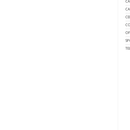
CA
CA
CE
CO
OF
SP
TE