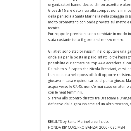
organizzatori hanno deciso di non aspettare ulte
Giovedì 16 si è dato il via alla competizione in mo
della penisola a Santa Marinella nella spiaggia d
molto promettenti con onde previste sul metro e me
tecnica.
Purtroppo le previsioni sono cambiate in modo ina
stata costante tutto il giorno sul mezzo metro.
Gli atleti sono stati bravissimi nel disputare una gara
onde sia per la posta in palio. Infatti, oltre l'asseg
possibilità di rientrare nei top 44 e accedere al
Da subito si è capito che Nicola Bresciani, versilie
L'unico atleta nelle possibilità di opporre resiste
giocava in casa e quindi carico al punto giusto. Ma
acqua verso le 07:45, non c'è mai stato un attimo d
con le heat femminili.
Si arriva allo scontro diretto tra Bresciani e D'an
definitivo dalla gara insieme ad un altro toscano, A
RESULTS by Santa Marinella surf club:
HONDA RIP CURL PRO BANZAI 2006 - Cat. MEN