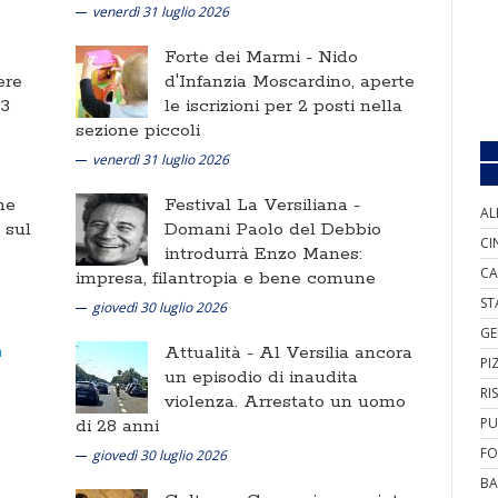
venerdì 31 luglio 2026
Forte dei Marmi -
Nido
ere
d'Infanzia Moscardino, aperte
 3
le iscrizioni per 2 posti nella
sezione piccoli
venerdì 31 luglio 2026
ne
Festival La Versiliana -
AL
i sul
Domani Paolo del Debbio
CI
introdurrà Enzo Manes:
CA
impresa, filantropia e bene comune
ST
giovedì 30 luglio 2026
GE
Attualità -
Al Versilia ancora
PI
un episodio di inaudita
RI
violenza. Arrestato un uomo
PU
di 28 anni
FO
giovedì 30 luglio 2026
BA