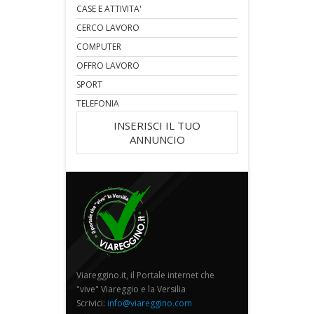
CASE E ATTIVITA'
CERCO LAVORO
COMPUTER
OFFRO LAVORO
SPORT
TELEFONIA
INSERISCI IL TUO
ANNUNCIO
Viareggino.it, il Portale internet che
"vive" Viareggio e la Versilia
Scrivici:
info@viareggino.com