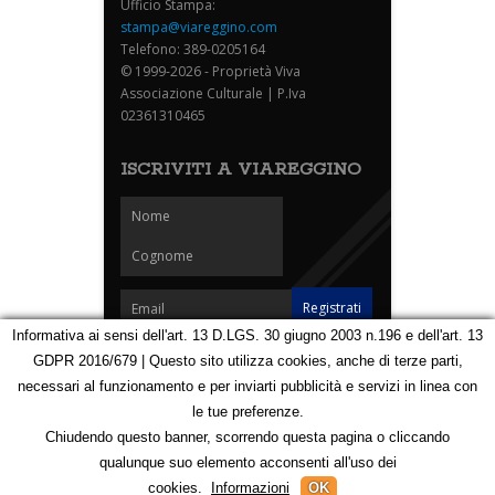
Ufficio Stampa:
stampa@viareggino.com
Telefono: 389-0205164
© 1999-2026 - Proprietà Viva
Associazione Culturale | P.Iva
02361310465
ISCRIVITI A VIAREGGINO
Informativa ai sensi dell'art. 13 D.LGS. 30 giugno 2003 n.196 e dell'art. 13
GDPR 2016/679 | Questo sito utilizza cookies, anche di terze parti,
Homepage
Notizie
Speciali
Eventi
Foto Carnevale
necessari al funzionamento e per inviarti pubblicità e servizi in linea con
Foto Viareggino
Partners
Contatti
le tue preferenze.
Privacy e Cookie Policy
Mappa
Chiudendo questo banner, scorrendo questa pagina o cliccando
qualunque suo elemento acconsenti all'uso dei
123163293
cookies.
Informazioni
OK